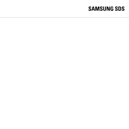
skip to contents
언
Korea /
한국어
APAC / English
어
China /
中文
선
Europe / English
택
Global / English
/
India/English
S
Latin America/Português
e
USA / English
l
Vietnam / Vietnamese
e
c
검색
언
검
t
어
색
l
선
a
찾
n
기
택
g
닫
Quick Links
u
기
Logistics
Big Data
Smart Factory
a
C
Contact Us
g
닫
o
e
전
기
n
체
t
메
a
Poland Tax Strategy
뉴
c
t
U
s
INFORMACJA O REALIZOWANEJ STRATEGII PODATKOWEJ
ZA ROK PODATKOWY 2021