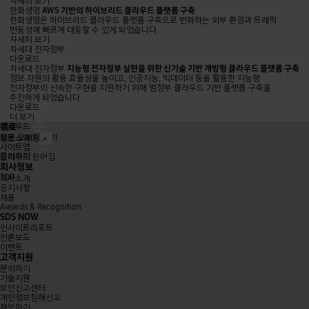
플랫폼
기반의
자세히 보기
구축
하이브리드
한화생명
AWS 기반의 하이브리드 클라우드 플랫폼 구축
클라우드
한화생명은 하이브리드 클라우드 플랫폼 구축으로 변화하는 외부 환경과 트래픽
플랫폼
변동성에 빠르게 대응할 수 있게 되었습니다.
구축
자세히 보기
지능형
차세대 전자정부
전자정부
다운로드
실현을
차세대 전자정부
지능형 전자정부 실현을 위한 신기술 기반 개방형 클라우드 플랫폼 구축
위한
정보 자원의 활용 효율성을 높이고, 인공지능, 빅데이터 등을 활용한 지능형
신기술
전자정부의 신속한 구현을 지원하기 위해 범정부 클라우드 기반 플랫폼 구축을
기반
추진하게 되었습니다.
개방형
다운로드
클라우드
더 보기
클라우드
위로
플랫폼
클라우드
구축
페이지
첼로스퀘어
모든 오퍼링 보기
첼로스퀘어
새
페이지
사이트맵
문의하기
탭에서
문의하기
새
클라우드 용어집
페이지
열림
탭에서
회사정보
현재
페이지
열림
TOP
회사소개
탭에서
맨
공지사항
열림
위로
채용
이동
Awards & Recognition
SDS NOW
인사이트리포트
언론보도
이벤트
고객지원
문의하기
기술지원
보안신고센터
개인정보침해신고
제보하기