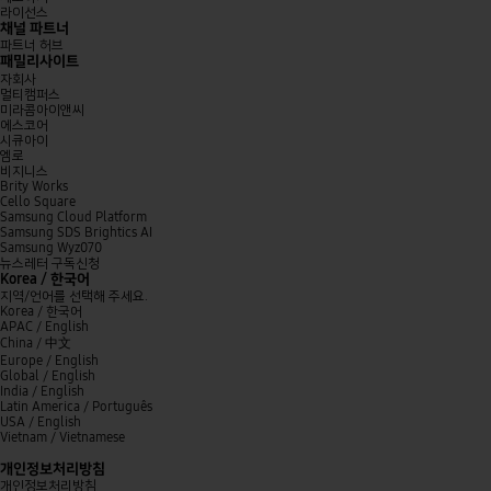
라이선스
채널 파트너
파트너 허브
패밀리사이트
자회사
멀티캠퍼스
미라콤아이앤씨
에스코어
시큐아이
엠로
비지니스
Brity Works
Cello Square
Samsung Cloud Platform
Samsung SDS Brightics AI
Samsung Wyz070
뉴스레터 구독신청
Korea / 한국어
지역/언어를 선택해 주세요.
Korea /
한국어
APAC / English
China /
中文
Europe / English
Global / English
India / English
Latin America / Português
USA / English
Vietnam / Vietnamese
닫기
개인정보처리방침
개인정보처리방침