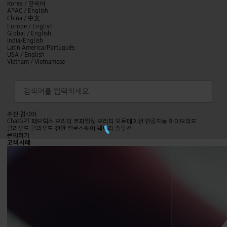
본문 바로 가기
언어선택/Select
Korea /
한국어
language
APAC / English
China /
中文
Europe / English
Global / English
India/English
Latin America/Português
USA / English
Vietnam / Vietnamese
검색
언어선택
검색
닫기
찾기
추천 검색어
Loading...
ChatGPT
패브릭스
브리티 코파일럿
브리티 오토메이션
인공지능
하이브리드
클라우드
클라우드 전환
첼로스퀘어
팩토리 솔루션
닫기
문의하기
문의하기
전체메뉴
고객 사례