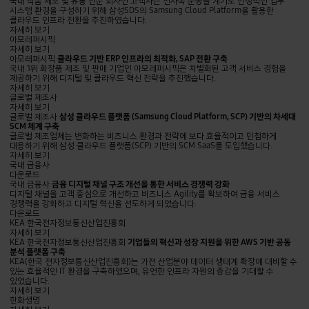
디지털
국내 식품 제조 및 유통 전문 회사인 고객사는 신사옥 준공을 계기로 안정적인 업무
시스템의
시스템 환경을 구성하기 위해 삼성SDS의 Samsung Cloud Platform을 활용한
안정성과
클라우드 인프라 전환을 추진하였습니다.
확장성
자세히 보기
확보
클라우드
아모레퍼시픽
기반
자세히 보기
ERP
아모레퍼시픽
클라우드 기반 ERP 인프라의 최적화, SAP 전환 구축
인프라의
국내 1위 화장품 제조 및 판매 기업인 아모레퍼시픽은 차별화된 고객 서비스 경험을
최적화,
제공하기 위해 디지털 및 클라우드 혁신 전략을 추진했습니다.
SAP
자세히 보기
전환
삼성
글로벌 제조사
구축
클라우드
자세히 보기
플랫폼
글로벌 제조사
삼성 클라우드 플랫폼 (Samsung Cloud Platform, SCP) 기반의 차세대
(Samsung
SCM 체계 구축
Cloud
글로벌 제조업체는 변화하는 비즈니스 환경과 전략에 보다 효율적이고 민첩하게
Platform,
대응하기 위해 삼성 클라우드 플랫폼(SCP) 기반의 SCM SaaS를 도입했습니다.
SCP)
자세히 보기
기반의
금융
국내 금융사
차세대
디지털
다운로드
SCM
채널
국내 금융사
금융 디지털 채널 구조 개선을 통한 서비스 경쟁력 강화
체계
구조
디지털 채널을 고객 중심으로 개선하고 비즈니스 Agility를 확보하여 금융 서비스
구축
개선을
경쟁력을 강화하고 디지털 혁신을 선도하게 되었습니다.
통한
다운로드
서비스
기업들의
KEA 한국전자정보통신산업진흥회
경쟁력
혁신과
자세히 보기
강화
성장
KEA 한국전자정보통신산업진흥회
기업들의 혁신과 성장 지원을 위한 AWS 기반 공동
지원을
분석 플랫폼 구축
위한
KEA(한국 전자정보통신산업진흥회)는 가전 산업분야 데이터 생태계 확장에 대비할 수
AWS
있는 효율적인 IT 환경을 구축하였으며, 유연한 인프라 자원의 증감을 기대할 수
기반
있었습니다.
공동
자세히 보기
분석
AWS
한화생명