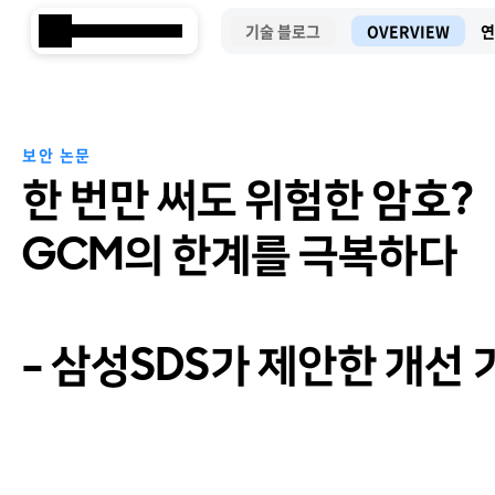
기술 블로그
OVERVIEW
연
Samsung SDS
보안 논문
한 번만 써도 위험한 암호?
GCM의 한계를 극복하다
– 삼성SDS가 제안한 개선 
Brity Works
2025-06-18
삼성SDS
AI 전환(AX)
삼성SDS 클라우드의 특별함
ESG 서비스
삼성SDS 물류의 특별함
삼성SDS 소개
이사회 및 위원회
ESG 소식
언론보도
협업 & 생산성