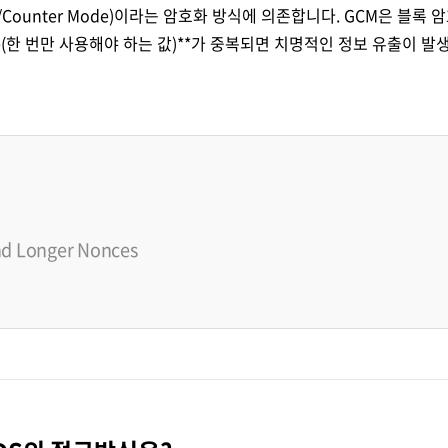
디지털 금융
동반성장
ounter Mode)이라는 암호화 방식에 의존합니다. GCM은 블록 암호
e(한 번만 사용해야 하는 값)**가 중복되면 치명적인 정보 유출이 발
디지털 헬스
윤리 & 준법경영
CogniX
디지털 책임
AI Agent 기반 SW 개발 플랫폼
Anyframe
보고서 & 정책
개발 프레임워크
)
nd Longer Nonces