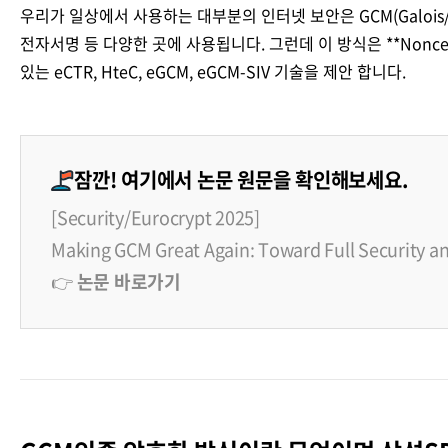
Brity Automation
생성형 AI
Samsung Cloud Platform
디지털 전환 서비스
디지털 물류 혁신 스토리
비전
재무정보
ESG 경영체계
이슈와 팩트
우리가 일상에서 사용하는 대부분의 인터넷 보안은 GCM(Galois/C
업무 자동화
전자서명 등 다양한 곳에 사용됩니다. 그런데 이 방식은 **Nonc
AI 업무혁신
매니지드 서비스
엔터프라이즈 애플리케이션
디지털 전환 진단
글로벌 공급망
CEO 소개
IR 행사 & 실적발표
환경/에너지 경영
미디어 갤러리
있는 eCTR, HteC, eGCM, eGCM-SIV 기술을 제안 합니다.
데이터 분석
클라우드 보안
디지털 전환 컨설팅
글로벌 물류 거점
연혁
주주총회
인권경영
데이터센터/네트워크
CX 이노베이션
사업장 소개
공시 및 알림
사회공헌
잠깐! 여기에서 논문 원문을 확인해보세요.
GDC (Global Development Center
Awards & Recognition
FAQ
[Security/Eurocrypt 2025]
Making GCM Great Again: Toward Full Security a
👉
논문 바로가기