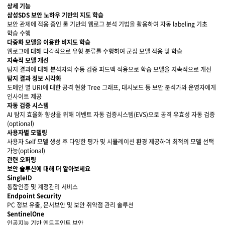
상세 기능
삼성SDS 보안 노하우 기반의 지도 학습
보안 관제에 적용 중인 룰 기반의 웹로그 분석 기법을 활용하여 자동 labeling 기초
학습 수행
다중화 모델을 이용한 비지도 학습
웹로그에 대해 다각적으로 유형 분류를 수행하여 군집 모델 적용 및 학습
지속적 모델 개선
탐지 결과에 대해 분석자의 수동 검증 피드백 적용으로 학습 모델을 지속적으로 개선
탐지 결과 정보 시각화
도메인 별 URI에 대한 공격 현황 Tree 그래프, 대시보드 등 보안 분석가와 운영자에게
인사이트 제공
자동 검증 시스템
AI 탐지 효율화 향상을 위해 이벤트 자동 검증시스템(EVS)으로 공격 유효성 자동 검증
(optional)
사용자별 모델링
사용자 Self 모델 생성 후 다양한 평가 및 시뮬레이션 환경 제공하여 최적의 모델 선택
가능(optional)
관련 오퍼링
보안 솔루션에 대해 더 알아보세요
SingleID
통합인증 및 계정관리 서비스
자세히 보기
Endpoint Security
PC 정보 유출, 문서보안 및 보안 취약점 관리 솔루션
자세히 보기
SentinelOne
인공지능 기반 엔드포인트 보안