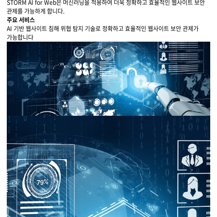
물류 소개
STORM AI for Web은 머신러닝을 적용하여 더욱 정확하고 효율적인 웹사이트 보안
관제를 가능하게 합니다.
주요 서비스
Cello Square
AI 기반 웹사이트 침해 위협 탐지 기술로 정확하고 효율적인 웹사이트 보안 관제가
디지털 물류 서비스
가능합니다
인사이트
인사이트 리포트
고객사례
리소스
회사정보
지원
회사소개
투자정보
고객 지원