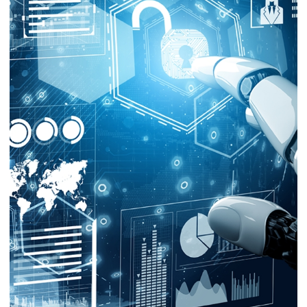
지속가능경영
파트너 지원
뉴스룸
이벤트/웨비나
채용