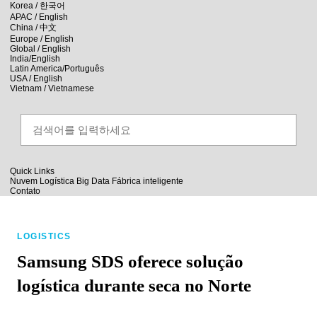
skip to contents
Korea /
한국어
APAC / English
China /
中文
Europe / English
Global / English
India/English
Latin America/Português
USA / English
Vietnam / Vietnamese
Quick Links
Nuvem
Logística
Big Data
Fábrica inteligente
Contato
LOGISTICS
Samsung SDS oferece solução
logística durante seca no Norte