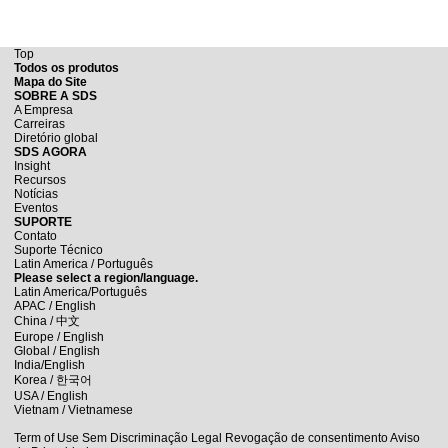
Top
Todos os produtos
Mapa do Site
SOBRE A SDS
A Empresa
Carreiras
Diretório global
SDS AGORA
Insight
Recursos
Notícias
Eventos
SUPORTE
Contato
Suporte Técnico
Latin America / Português
Please select a region/language.
Latin America/Português
APAC / English
China /
中文
Europe / English
Global / English
India/English
Korea /
한국어
USA / English
Vietnam / Vietnamese
Term of Use
Sem Discriminação
Legal
Revogação de consentimento
Aviso