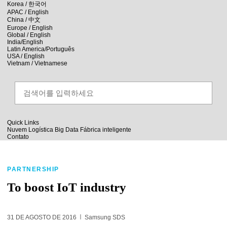
skip to contents
Korea /
한국어
APAC / English
China /
中文
Europe / English
Global / English
India/English
Latin America/Português
USA / English
Vietnam / Vietnamese
Quick Links
Nuvem
Logística
Big Data
Fábrica inteligente
Contato
PARTNERSHIP
To boost IoT industry
31 DE AGOSTO DE 2016
Samsung SDS