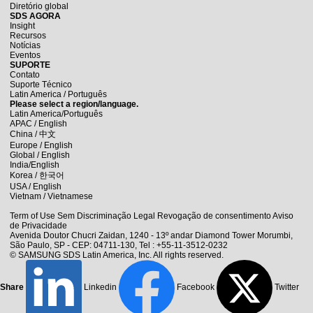
Diretório global
SDS AGORA
Insight
Recursos
Notícias
Eventos
SUPORTE
Contato
Suporte Técnico
Latin America / Português
Please select a region/language.
Latin America/Português
APAC / English
China /
中文
Europe / English
Global / English
India/English
Korea /
한국어
USA / English
Vietnam / Vietnamese
Term of Use
Sem Discriminação
Legal
Revogação de consentimento
Aviso
de Privacidade
Avenida Doutor Chucri Zaidan, 1240 - 13º andar Diamond Tower Morumbi,
São Paulo, SP - CEP: 04711-130,
Tel : +55-11-3512-0232
© SAMSUNG SDS Latin America, Inc. All rights reserved.
Share
Linkedin
Facebook
Twitter