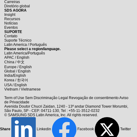
Carreiras
Diretório global
SDS AGORA
Insight
Recursos
Notícias
Eventos
SUPORTE
Contato
Suporte Técnico
Latin America / Português
Please select a region/language.
Latin America/Português
APAC / English
China /
中文
Europe / English
Global / English
India/English
Korea /
한국어
USA / English
Vietnam / Vietnamese
Term of Use
Sem Discriminação
Legal
Revogação de consentimento
Aviso
de Privacidade
Avenida Doutor Chucri Zaidan, 1240 - 13º andar Diamond Tower Morumbi,
São Paulo, SP - CEP: 04711-130,
Tel : +55-11-3512-0232
© SAMSUNG SDS Latin America, Inc. All rights reserved.
Share
Linkedin
Facebook
Twitter