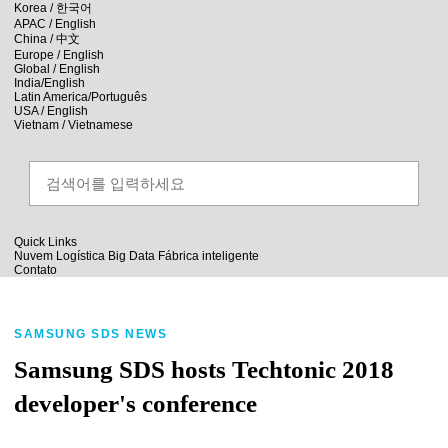
skip to contents
Korea /
한국어
APAC / English
China /
中文
Europe / English
Global / English
India/English
Latin America/Português
USA / English
Vietnam / Vietnamese
Quick Links
Nuvem
Logística
Big Data
Fábrica inteligente
Contato
SAMSUNG SDS NEWS
Samsung SDS hosts Techtonic 2018
developer's conference