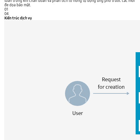
toàn trong khi chẩn đoán và phân tích lỗ hổng tự động ứng phó trước các mối
đe dọa bảo mật.
01
04
Kiến trúc dịch vụ