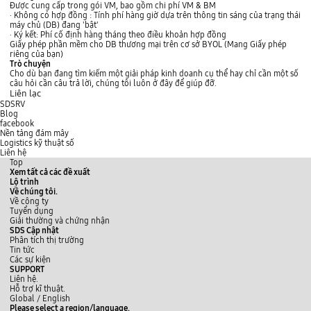
o
Được cung cấp trong gói VM, bao gồm chi phí VM & BM
v
· Không có hợp đồng : Tính phí hàng giờ dựa trên thông tin sáng của trạng thái
i
máy chủ (DB) đang 'bật'
s
· Ký kết: Phí cố định hàng tháng theo điều khoản hợp đồng
i
Giấy phép phần mềm cho DB thương mại trên cơ sở BYOL (Mang Giấy phép
o
riêng của bạn)
n
Trò chuyện
i
Cho dù bạn đang tìm kiếm một giải pháp kinh doanh cụ thể hay chỉ cần một số
n
câu hỏi cần câu trả lời, chúng tôi luôn ở đây để giúp đỡ.
g
Liên lạc
:
SDSRV
C
Blog
r
facebook
e
Nền tảng đám mây
a
Logistics kỹ thuật số
t
Liên hệ
e
Top
V
Xem tất cả các đề xuất
M
Lộ trình
→
Về chúng tôi.
A
Về công ty
s
Tuyển dụng
s
Giải thường và chứng nhận
i
SDS Cập nhật
g
Phân tích thị trường
n
Tin tức
S
Các sự kiện
t
SUPPORT
o
Liên hệ.
r
Hỗ trợ kĩ thuật.
a
y
L
f
Global /
English
g
o
i
a
Please select a region/language.