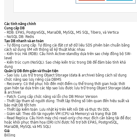
U
Các tính năng chính
s
Cung cấp DB
e
- RDB: EPAS, PostgreSQL, MariaDB, MySQL, MS SQL, Tibero, và Vertica
r
- NoSQL DB: Redis
R
Tạo DB nhanh và an toàn
e
- Tự động cung cấp: Tự động cài đặt cơ sở dữ liệu SDS phiên bản chuẩn bằng
q
cách sử dụng VM với thông số kỹ thuật khác nhau
u
- Kiến trúc HA (RDB): Cấu hình Active-standby dựa trên sao chép đồng bộ SW-
e
level
s
- Kiến trúc cụm (NoSQL): Sao chép kiến trúc trong DB để đảm bảo tính khả
t
dụng
f
Quản lý DB đơn giản và thuận tiện
o
- Sao lưu: Lưu trữ trong Object Storage (data & archive) bằng cách sử dụng
r
chức năng sao lưu riêng của DBMS
c
- Recovery: Có thể phục hồi đến một điểm cụ thể trong thời gian hoặc thời
r
gian hiện tại dựa trên các tệp sao lưu được lưu trữ trong Object Storage (data
e
& archive)
a
- Patch: Cung cấp chức năng vá lỗi cho DB Minor Version
t
- Thiết lập tham số người dùng: Thiết lập thông số liên quan đến hiệu suất và
i
bảo mật DB tốt hơn
o
- Thiết lập kiểm toán: Lưu nhật ký trên kết nối DB và thực thi DDL
n
- Giám sát: Theo dõi tài nguyên VM (CPU và Memory) và trạng thái DB
R
- Read Replica: Cấu hình máy chủ read-only cho mục đích cân bằng tải để đọc
D
hoặc khôi phục thảm họa (DR) (chỉ được hỗ trợ bởi EPAS, PostgreSQL,
B
MariaDB, MySQL và MS SQL)
P
Giá
r
Billing