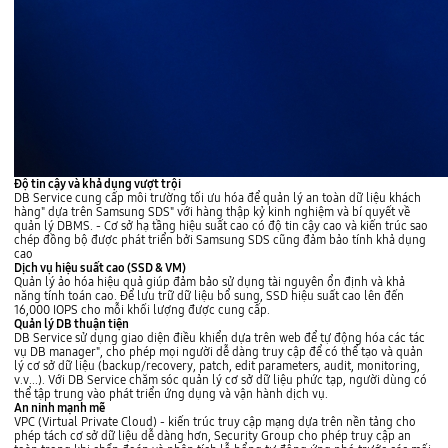
Độ tin cậy và khả dụng vượt trội
DB Service cung cấp môi trường tối ưu hóa để quản lý an toàn dữ liệu khách
hàng" dựa trên Samsung SDS" với hàng thập kỷ kinh nghiệm và bí quyết về
quản lý DBMS. - Cơ sở hạ tầng hiệu suất cao có độ tin cậy cao và kiến trúc sao
chép đồng bộ được phát triển bởi Samsung SDS cũng đảm bảo tính khả dụng
cao
Dịch vụ hiệu suất cao (SSD & VM)
Quản lý ảo hóa hiệu quả giúp đảm bảo sử dụng tài nguyên ổn định và khả
năng tính toán cao. Để lưu trữ dữ liệu bổ sung, SSD hiệu suất cao lên đến
16,000 IOPS cho mỗi khối lượng được cung cấp.
Quản lý DB thuận tiện
DB Service sử dụng giao diện điều khiển dựa trên web để tự động hóa các tác
vụ DB manager", cho phép mọi người dễ dàng truy cập để có thể tạo và quản
lý cơ sở dữ liệu (backup/recovery, patch, edit parameters, audit, monitoring,
v.v...). Với DB Service chăm sóc quản lý cơ sở dữ liệu phức tạp, người dùng có
thể tập trung vào phát triển ứng dụng và vận hành dịch vụ.
An ninh mạnh mẽ
VPC (Virtual Private Cloud) - kiến trúc truy cập mạng dựa trên nền tảng cho
phép tách cơ sở dữ liệu dễ dàng hơn, Security Group cho phép truy cập an