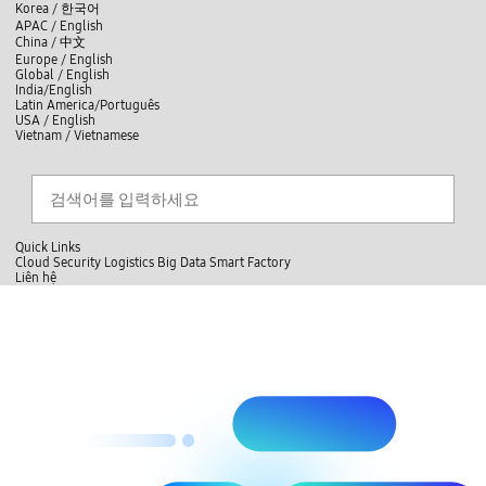
skip to contents
언
Korea /
한국어
APAC / English
어
China /
中文
선
Europe / English
택
Global / English
/
India/English
S
Latin America/Português
e
USA / English
l
Vietnam / Vietnamese
e
c
검색
언
검
t
어
색
l
선
a
찾
n
기
택
g
닫
Quick Links
u
기
Cloud
Security
Logistics
Big Data
Smart Factory
a
L
Liên hệ
g
닫
i
e
전
기
ê
체
n
메
h
뉴
ệ