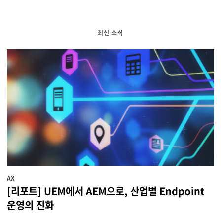
물류 소개
Cello Square
최신 소식
디지털 물류 서비스
인사이트
인사이트 리포트
고객사례
리소스
회사정보
AX
지원
회사소개
[리포트] UEM에서 AEM으로, 산업별 Endpoint
운영의 진화
투자정보
고객 지원