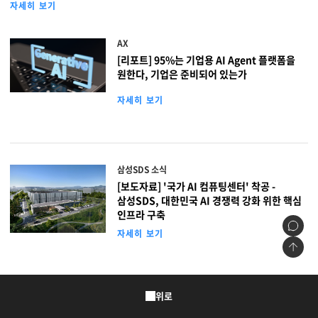
자세히 보기
지속가능경영
파트너 지원
AX
뉴스룸
[리포트] 95%는 기업용 AI Agent 플랫폼을
원한다, 기업은 준비되어 있는가
이벤트/웨비나
자세히 보기
채용
삼성SDS 소식
[보도자료] '국가 AI 컴퓨팅센터' 착공 -
삼성SDS, 대한민국 AI 경쟁력 강화 위한 핵심
인프라 구축
자세히 보기
위로