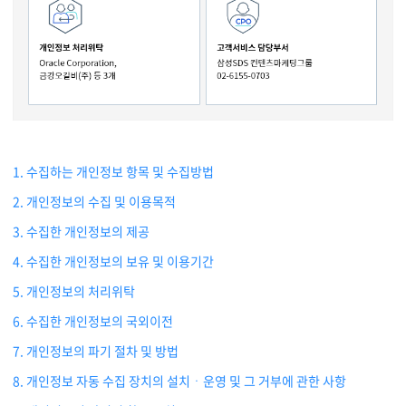
지속가능경영
파트너 지원
뉴스룸
이벤트/웨비나
일반 개인정보 수집
*세부 항목은 개인정보처리방침 본문 확인
개인정보 처리 목적
*세부 항목은 개인정보처리방침 본문 확인
보유 기간 및 파기
개인정보 국외이전
개인정보 처리위탁
개인정보보호책임자
채용
이름, 이메일주소, 연락처 등
고객 문의에 대한 답변 제공 및 현황관리
2년간 보유
최근 1년간 서비스 미이용시 파기
국외이전 처리위착: Oracle Corporation Data Center(호주)
국외이전 제3자 제공: 삼성SDS 해외 사업장 소속 임직원
Oracle Corporation, 금강오길비(주) 등 3개
개인정보보호그룹
02-6155-1118
privacy.sds@samsung.com
1. 수집하는 개인정보 항목 및 수집방법
2. 개인정보의 수집 및 이용목적
3. 수집한 개인정보의 제공
4. 수집한 개인정보의 보유 및 이용기간
5. 개인정보의 처리위탁
6. 수집한 개인정보의 국외이전
7. 개인정보의 파기 절차 및 방법
8. 개인정보 자동 수집 장치의 설치ㆍ운영 및 그 거부에 관한 사항