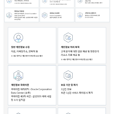
물류 소개
Cello Square
디지털 물류 서비스
인사이트
인사이트 리포트
고객사례
리소스
회사정보
지원
회사소개
투자정보
고객 지원