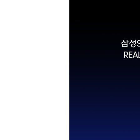
Brity Automation
생성형 AI
Samsung Cloud Platform
디지털 전환 서비스
디지털 물류 혁신 스토리
비전
재무정보
ESG 경영체계
이슈와 팩트
업무 자동화
AI 업무혁신
매니지드 서비스
엔터프라이즈 애플리케이션
디지털 전환 진단
글로벌 공급망
CEO 소개
IR 행사 & 실적발표
환경/에너지 경영
미디어 갤러리
데이터 분석
클라우드 보안
디지털 전환 컨설팅
글로벌 물류 거점
연혁
주주총회
인권경영
데이터센터/네트워크
CX 이노베이션
사업장 소개
공시 및 알림
사회공헌
GDC (Global Development Center
Awards & Recognition
FAQ
REAL SUMMIT 2025
2025년 9월 11일(목) 08:00 ~ 17:20, 코엑
내일의 기술을 내 일의 기술로
삼성SDS와 함께하는 AI Transformation J
* 한정된 좌석으로 인해 사전등록이 조기에 마