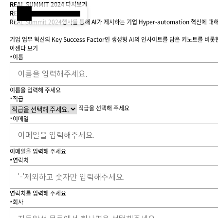
REAL SUMMIT 2024 다시보기
REAL SUMMIT 2024
Samsung SDS
REAL Summit 2024행사를 통해 AI가 제시하는 기업 Hyper-automation 혁신에
기업 업무 혁신의 Key Success Factor인 생성형 AI의 인사이트를 담은 키노트를 
아젠다 보기
이름
*
이름을 입력해 주세요
직급
*
직급을 선택해 주세요
이메일
*
이메일을 입력해 주세요
연락처
*
연락처를 입력해 주세요
Brity Works
AI 전환(AX)
삼성SDS 클라우드의 특별함
ESG 서비스
삼성SDS 물류의 특별함
삼성SDS 소개
이사회 및 위원회
ESG 소식
언론보도
회사
*
협업 & 생산성