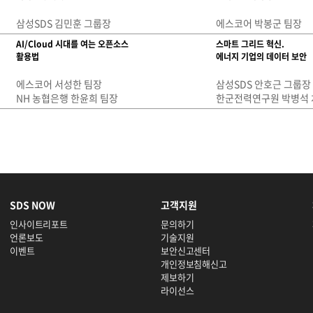
삼성SDS 김민훈 그룹장
에스코어 박봉군 팀장
AI/Cloud 시대를 여는 오픈소스
스마트 그리드 혁신.
활용법
에너지 기업의 데이터 보안
에스코어 서성한 팀장
삼성SDS 안호근 그룹장
NH 농협은행 한윤희 팀장
한군전력연구원 박병석 
SDS NOW
고객지원
인사이트리포트
문의하기
언론보도
기술지원
이벤트
보안신고센터
개인정보침해신고
제보하기
라이선스