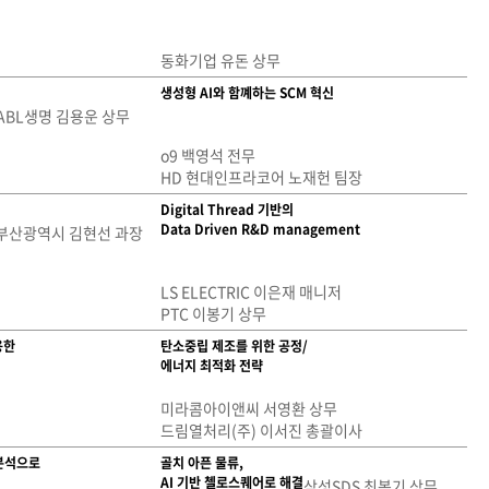
동화기업 유돈 상무
생성형 AI와 함꼐하는 SCM 혁신
ABL생명 김용운 상무
o9 백영석 전무
HD 현대인프라코어 노재헌 팀장
Digital Thread 기반의
Data Driven R&D management
부산광역시 김현선 과장
LS ELECTRIC 이은재 매니저
PTC 이봉기 상무
용한
탄소중립 제조를 위한 공정/
에너지 최적화 전략
미라콤아이앤씨 서영환 상무
드림열처리(주) 이서진 총괄이사
분석으로
골치 아픈 물류,
AI 기반 첼로스퀘어로 해결
삼성SDS 최봉기 상무