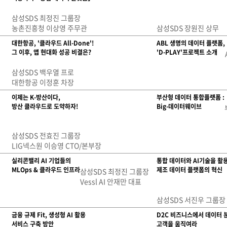
삼성SDS 최정진 그룹장
농촌진흥청 이상영 주무관
삼성SDS 장원진 상무
대한항공, '클라우드 All-Done'!
ABL 생명의 데이터 플랫폼,
그 이후, 앱 현대화 성공 비결은?
'D-PLAY'프로젝트 소개
삼성SDS 백우열 프로
대한항공 이정훈 차장
이제는 K-방산이다,
부산형 데이터 통합플랫폼 :
방산 클라우드로 도약하자!
Big-데이터웨이브
삼성SDS 전효진 그룹장
LIG넥스원 이승영 CTO/본부장
실리콘밸리 AI 기업들의
통합 데이터와 AI기술을 활
MLOps & 클라우드 인프라
제조 데이터 플랫폼의 혁신
삼성SDS 최정진 그룹장
Vessl AI 안재만 대표
삼성SDS 서진우 그룹장
금융 규제 Fit, 생성형 AI 활용
D2C 비즈니스에서 데이터 
서비스 구축 방안
고객을 움직여라