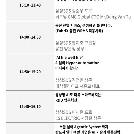
13:10~13:40
삼성SDS 김준우 프로
베트남 CMC Global CTO Mr,Dang Van Tu
웅진 렌탈 서비스, 생성형 AI를 만나다.
(FabriX 웅진 WRMS 적용사례)
14:00~14:30
삼성SDS 황지호 그룹장
웅진 양은정 상무
'AI life well life'
기업의 Hyper-automation
어디까지 왔나?
14:50~15:20
삼성SDS 김정민 상무
대상웰라이프 서훈교 대표
생성형 AI로 더욱 스마트해지는
R&D 업무혁신
15:40~16:10
삼성SDS 이채은 프로
LS ELECTRIC 서장철 상무
LLM을 넘어 Agentic System까지
반드시 알아야 할 기업용 AI 기술과 활용전략