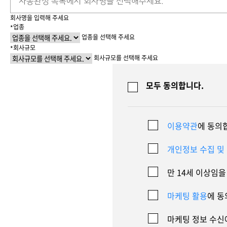
Brity Automation
생성형 AI
Samsung Cloud Platform
디지털 전환 서비스
디지털 물류 혁신 스토리
비전
재무정보
ESG 경영체계
이슈와 팩트
업무 자동화
회사명을 입력해 주세요
업종
*
AI 업무혁신
매니지드 서비스
엔터프라이즈 애플리케이션
디지털 전환 진단
글로벌 공급망
CEO 소개
IR 행사 & 실적발표
환경/에너지 경영
미디어 갤러리
업종을 선택해 주세요
회사규모
*
데이터 분석
클라우드 보안
디지털 전환 컨설팅
글로벌 물류 거점
연혁
주주총회
인권경영
회사규모를 선택해 주세요
데이터센터/네트워크
CX 이노베이션
사업장 소개
공시 및 알림
사회공헌
모두 동의합니다.
GDC (Global Development Center
Awards & Recognition
FAQ
이용약관
에 동의
개인정보 수집 및
만 14세 이상임
마케팅 활용
에 동
마케팅 정보 수신