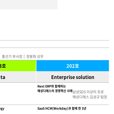
son │ 홍선기 부사장 │ 정봉화 상무
3호
202호
ta
Enterprise solution
Next ERP와 함께하는
해성디에스의 경영혁신 사례
삼성SDS 이상미 프로
-
해성디에스 김성규 팀장
egy
SaaS HCM(Workday)과 함께 한 3년