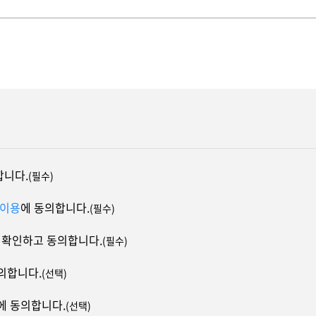
디지털 금융
동반성장
디지털 헬스
윤리 & 준법경영
CogniX
디지털 책임
AI Agent 기반 SW 개발 플랫폼
Anyframe
보고서 & 정책
개발 프레임워크
)
합니다.
(필수)
 이용
에 동의합니다.
(필수)
을 확인하고 동의합니다.
(필수)
의합니다.
(선택)
에 동의합니다.
(선택)