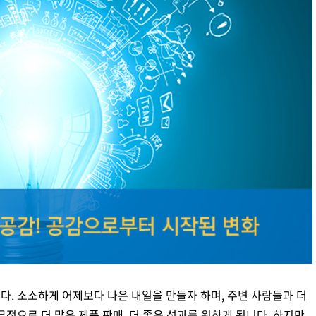
디지털 금융
동반성장
디지털 헬스
윤리 & 준법경영
CogniX
디지털 책임
AI Agent 기반 SW 개발 플랫폼
Anyframe
보고서 & 정책
개발 프레임워크
)
다. 소소하게 어제보다 나은 내일을 만들자 하며, 주변 사람들과 더
무적으로 더 많은 제품 판매, 더 좋은 성과를 원하게 됩니다. 하지만