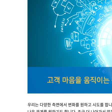
Brity Automation
생성형 AI
Samsung Cloud Platform
디지털 전환 서비스
디지털 물류 혁신 스토리
비전
재무정보
ESG 경영체계
이슈와 팩트
업무 자동화
AI 업무혁신
매니지드 서비스
엔터프라이즈 애플리케이션
디지털 전환 진단
글로벌 공급망
CEO 소개
IR 행사 & 실적발표
환경/에너지 경영
미디어 갤러리
데이터 분석
클라우드 보안
디지털 전환 컨설팅
글로벌 물류 거점
연혁
주주총회
인권경영
데이터센터/네트워크
CX 이노베이션
사업장 소개
공시 및 알림
사회공헌
GDC (Global Development Center
Awards & Recognition
FAQ
우리는 다양한 측면에서 변화를 원하고 시도를 합니
나은 관계를 원하기도 합니다. 조금 더 나아가서 업