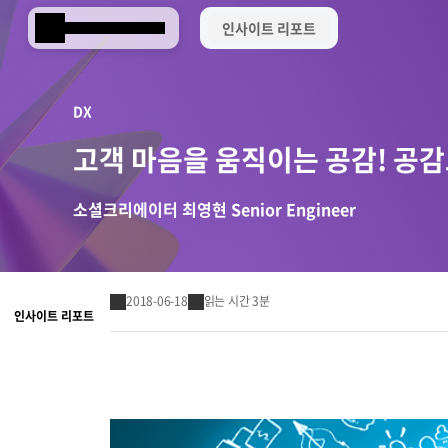
인사이트 리포트
Samsung SDS
DX
고객 마음을 움직이는 공감! 공
소셜크리에이터 최영현 Senior Engineer
2018-06-18
읽는 시간 3분
인사이트 리포트
Brity Works
AI 전환(AX)
삼성SDS 클라우드의 특별함
ESG 서비스
삼성SDS 물류의 특별함
삼성SDS 소개
이사회 및 위원회
ESG 소식
언론보도
협업 & 생산성