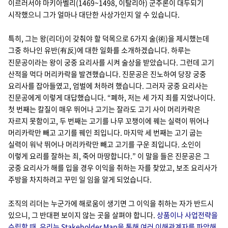
이르러서야 마키아벨리(1469~1498, 이탈리아) 군주론이 대두되기
시작했으니 그가 얼마나 대단한 사상가인지 알 수 있습니다.
특히, 그는 왕(리더)이 갖춰야 할 덕목으로 6가지 술(術)을 제시했는데
그중 하나인 유반(
)에 대한 일화를 소개하겠습니다. 하루는
有反
진문공이라는 왕이 궁중 요리사를 시켜 술상을 받았습니다. 그런데 고기
산적을 먹다 머리카락을 발견했습니다. 진문공은 진노하여 당장 궁중
요리사를 잡아들였고, 엄벌에 처하려 했습니다. 그러자 궁중 요리사는
진문공에게 이렇게 대답했습니다. “폐하, 저는 세 가지 죄를 지었나이다.
첫 번째는 칼질이 매우 뛰어나 고기는 잘라도 고기 사이 머리카락은
자르지 못함이고, 두 번째는 고기를 나무 꼬챙이에 꿰는 실력이 뛰어나
머리카락만 빼고 고기를 꿰인 죄입니다. 마지막 세 번째는 고기 굽는
실력이 워낙 뛰어나 머리카락만 빼고 고기를 구운 죄입니다. 소인이
이렇게 요리를 잘하는 죄, 죽어 마땅합니다.” 이 말을 들은 진문공은 그
궁중 요리사가 해를 입을 경우 이익을 취하는 자를 찾았고, 보조 요리사가
주방을 차지하려고 꾸민 일 임을 알게 되었습니다.
조직의 리더는 누군가에 해로움이 생기면 그 이익을 취하는 자가 반드시
있으니, 그 반대편 보이지 않는 곳을 살펴야 합니다.
상품이나 사업전략을
수립할 때, 우리는 Stakeholder Map을 통해 여러 이해관계자를 파악해