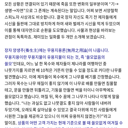
모든 상황은 연결되어 있기 때문에 죽음 또한 변화의 일부분이며 “기→
생명→자연”으로 그 존재는 계속된다는 말입니다. 어찌 보면 서양철학
스피노자 사상과도 비슷합니다. 결국 장자 자신도 죽기 전 제자들에게
시신을 들판에 그대로 방치하게 하여 새와 벌레가 시신을 먹게 두었으며
이를 통해 대자연으로 순환을 도모했습니다. 사물과 현상을 바라보는
관점이 독특하죠. 재미있는 일화를 두 개만 소개해 보겠습니다.
장자 양생주(
)에는 무용지용론(
)이 나옵니다.
養生主
無用之用論
무용지용이란 무용지물이 유용지물이 되는 것, 즉 ‘쓸모없음의
쓸모’
인데요, 어느 날 한 목수와 제자들이 제나라를 여행하던 중
나뭇가지를 자르면 배 10척은 거뜬히 만들 수 있을 정도로 커다란 나무를
발견했습니다. 이에 제자들이 목수에게 그 나무를 베기를 간청했습니다.
그러자 목수는 나무 재질이 좋지 않기에 이 나무로 배를 만들면 침몰할
테고, 문을 만들면 뒤틀리고, 기둥을 만들면 썩을 터이니 아무짝에도
쓸모없다고 했습니다. 며칠 뒤, 목수 꿈에 그 나무가 나타나 이렇게 말을
했습니다. “나는 과실도 없고 나뭇결도 좋지 않아 사람들이 내버려
두었기에, 오래도록 살아남을 수 있었고 결국 더위에 지친 사람들에게
시원한 그늘을 제공하고 있으니 이 어찌 유용하지 않겠는가?”라고
말이죠.
상품의 어떤 고객 가치는 현재 기준으로 볼 때 쓸모없게 여겨질 수