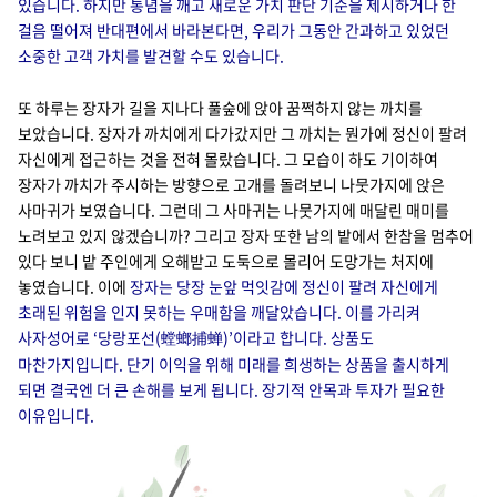
있습니다. 하지만 통념을 깨고 새로운 가치 판단 기준을 제시하거나 한
걸음 떨어져 반대편에서 바라본다면, 우리가 그동안 간과하고 있었던
소중한 고객 가치를 발견할 수도 있습니다.
또 하루는 장자가 길을 지나다 풀숲에 앉아 꿈쩍하지 않는 까치를
보았습니다. 장자가 까치에게 다가갔지만 그 까치는 뭔가에 정신이 팔려
자신에게 접근하는 것을 전혀 몰랐습니다. 그 모습이 하도 기이하여
장자가 까치가 주시하는 방향으로 고개를 돌려보니 나뭇가지에 앉은
사마귀가 보였습니다. 그런데 그 사마귀는 나뭇가지에 매달린 매미를
노려보고 있지 않겠습니까? 그리고 장자 또한 남의 밭에서 한참을 멈추어
있다 보니 밭 주인에게 오해받고 도둑으로 몰리어 도망가는 처지에
놓였습니다. 이에
장자는 당장 눈앞 먹잇감에 정신이 팔려 자신에게
초래된 위험을 인지 못하는 우매함을 깨달았습니다. 이를 가리켜
사자성어로 ‘당랑포선(
)’이라고 합니다. 상품도
螳螂捕蝉
마찬가지입니다. 단기 이익을 위해 미래를 희생하는 상품을 출시하게
되면 결국엔 더 큰 손해를 보게 됩니다. 장기적 안목과 투자가 필요한
이유입니다.