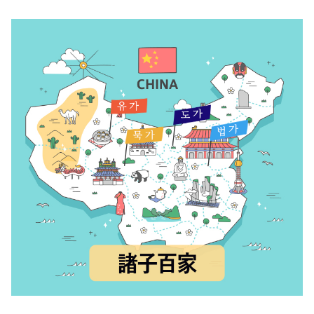
지속가능경영
파트너 지원
뉴스룸
이벤트/웨비나
채용