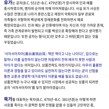
유가
는 공자(B.C. 551년~B.C. 479년경)가 창시하여 인과 예를
중시하였으며, 맹자와 순자에 의해 이어져왔습니다. 사실 유가 사상은
수많은 전쟁으로 나라가 혼란스럽고 재정이 악화되자 일부 관료와
귀족들이 귀향하여 백성에게 장례문화를 전파하면서 예로
확장되었습니다. 인과 예는 곧 인류애이며 이는 자신과 가장 가까운 존재,
즉 가족 관계로부터 발현되고 이를 백성으로 확장해야 한다고 생각했기
때문입니다. 또한 공자는 형식(
)만 갖추고 그 바탕(質)이 없는 것을
文
꾸짖었습니다.
‘서자서아자아(
: 책은 책이고 나는 나이다)’, 입으로는
書自書我自我
말하나 이를 실천하지 않는다면 처음부터 전혀 배우지 못한 사람과
차이가 없다
는 의미입니다. 상품전략도 마찬가지입니다.
아무리 훌륭한
이론과 경험을 알고 있더라도 실천하지 않는다면 우리는 굳이 선험을
통한 교훈과 경영학 대가로부터 이론을 배울 필요도 없습니다.
상품전략은 누구나 세울 수 있지만 시장에서 성공하는 상품이 되려면
공자 ‘서자서아자아’를 잊지 말아야겠습니다.
묵가
를 대표하는 묵자(B.C. 479년~B.C. 381년경)는 어떻게 하면
서로를 죽이는 이 끔찍한 침략 전쟁을 없앨 수 있을까 고민하던 중,