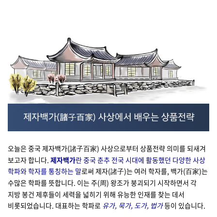
Cello Square
디지털 물류 서비스
인사이트
인사이트 리포트
고객사례
리소스
오늘은 중국 제자백가(
) 사상으로부터 상품전략 의미를 되새겨
諸子百家
보고자 합니다.
회사정보
제자백가
란 중국 춘추 전국 시대에 활동했던 다양한 사상
학파와 학자를 통칭하는 말
로써 제자(
)는 여러 학자를, 백가(
)는
諸子
百家
지원
수많은 학파를 뜻합니다. 이는 주(
) 왕조가 붕괴되기 시작하면서 각
회사소개
周
지방 봉건 제후들이 세력을 넓히기 위해 유능한 인재를 찾는 데서
투자정보
비롯되었습니다. 대표하는 학파로
유가, 묵가, 도가, 법가
등이 있습니다.
고객 지원