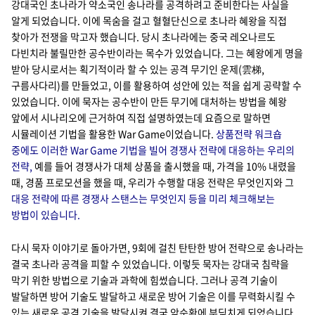
강대국인 초나라가 약소국인 송나라를 공격하려고 준비한다는 사실을
알게 되었습니다. 이에 목숨을 걸고 혈혈단신으로 초나라 혜왕을 직접
찾아가 전쟁을 막고자 했습니다. 당시 초나라에는 중국 레오나르도
다빈치라 불릴만한 공수반이라는 목수가 있었습니다. 그는 혜왕에게 명을
받아 당시로서는 획기적이라 할 수 있는 공격 무기인 운제(雲梯,
구름사다리)를 만들었고, 이를 활용하여 성안에 있는 적을 쉽게 공략할 수
있었습니다. 이에 묵자는 공수반이 만든 무기에 대처하는 방법을 혜왕
앞에서 시나리오에 근거하여 직접 설명하였는데 요즘으로 말하면
시뮬레이션 기법을 활용한 War Game이었습니다.
상품전략 워크숍
중에도 이러한 War Game 기법을 빌어 경쟁사 전략에 대응하는 우리의
전략,
예를 들어 경쟁사가 대체 상품을 출시했을 때, 가격을 10% 내렸을
때, 경품 프로모션을 했을 때, 우리가 수행할 대응 전략은 무엇인지와 그
대응 전략에 따른 경쟁사 스탠스는 무엇인지 등을 미리 체크해보는
방법이 있습니다.
다시 묵자 이야기로 돌아가면, 9회에 걸친 탄탄한 방어 전략으로 송나라는
결국 초나라 공격을 피할 수 있었습니다. 이렇듯 묵자는 강대국 침략을
막기 위한 방법으로 기술과 과학에 힘썼습니다. 그러나 공격 기술이
발달하면 방어 기술도 발달하고 새로운 방어 기술은 이를 무력화시킬 수
있는 새로운 공격 기술을 발달시켜 결국 악순환에 부딪치게 되었습니다.