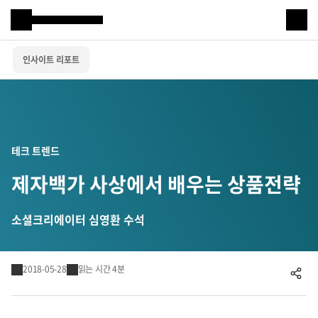
Samsung SDS
인사이트 리포트
IT서비스
AI & 데이터
클라우드 & 인프라
테크 트렌드
비즈니스 솔루션
제자백가 사상에서 배우는 상품전략
디지털 혁신
소셜크리에이터 심영환 수석
R&D
2018-05-28
읽는 시간 4분
공유하기
물류 서비스
물류 소개