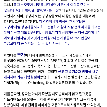
그래서
묵자는 모두가 서로를 사랑하면 서로에게 이익을 준다는
‘겸상애교상리(
)’를 주장
하게 됩니다. 기업도 경쟁 상황에
兼相愛. 交相利
직면하게 되며, 경쟁자 또는 경쟁 상품보다 더 좋은 상품을 내놓아야
합니다. 그런데 말입니다.
때론 경쟁사와 싸움에 앞서 ‘겸상애
교상리’처럼 경쟁사를 이해하고 존중하여 함께 시장 전체 파이를 키우는
일이 우선일 때도 있습니다. 시장 도입기와 성장기에는 더욱 그러합니다.
제로섬 게임처럼 뺏고 뺏기는 싸움보다는 시장을 더 크게 만들어
지금보다 더 큰 이익을 나눌 수 있기 때문입니다.
도가
이번에는
에 대해서 알아보겠습니다. 도가 사상은 노자에서
비롯되어 장자(B.C. 369년 ~ B.C. 289년경)에 의해 우리 곁에 조금 더
친숙해졌는데요. 공자와 묵자가 숭고한 도덕적 이상을 바탕으로 명확한
옳고 그름을 논하였다면, 장자는 그러한
옳고 그름 기준과 방법을 새로
제시하며 기존 개념을 탈피
했습니다. 필자가 이전 칼럼에서 언급한 통념
뒤집기(Flipping Orthodoxy)와 일맥상통한다고 볼 수 있습니다.
예를 들자면, 장자는 아내가 죽었을 때도 슬퍼하지 않고 질그릇을
두드리며 노래를 불렀는데 이를 본 친구들이 의아해하자 그는 이렇게
말했습니다. 세상 원리를 이해하면 고통으로부터 자유로워질 수 있는데,