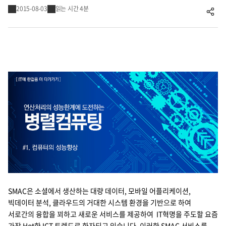
2015-08-03
읽는 시간 4분
공유하기
Cello Square
디지털 물류 서비스
인사이트
인사이트 리포트
고객사례
리소스
회사정보
지원
SMAC은 소셜에서 생산하는 대량 데이터, 모바일 어플리케이션,
회사소개
빅데이터 분석, 클라우드의 거대한 시스템 환경을 기반으로 하여
투자정보
서로간의 융합을 꾀하고 새로운 서비스를 제공하여 IT혁명을 주도할 요즘
고객 지원
가장 Hot한 ICT 트렌드로 화자되고 있습니다. 이러한 SMAC 서비스를