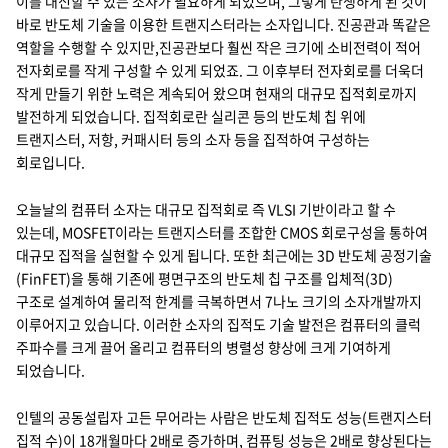
이를 대신할 수 있는 소자가 필요하게 되었으며, 그렇게 탄생하게 된 것이
바로 반도체 기술을 이용한 트랜지스터라는 소자입니다. 진공관과 똑같은
역할을 수행할 수 있지만,진공관보다 훨씬 작은 크기에 소비전력이 적어
전자회로를 작게 구성할 수 있게 되었죠. 그 이후부터 전자회로를 더욱더
작게 만들기 위한 노력은 계속되어 왔으며 현재의 대규모 집적회로까지
발전하게 되었습니다. 집적회로란 실리콘 등의 반도체 칩 위에
트랜지스터, 저항, 커패시터 등의 소자 등을 집적하여 구성하는
회로입니다.
오늘날의 컴퓨터 소자는 대규모 집적회로 즉 VLSI 기반이라고 할 수
있는데, MOSFET이라는 트랜지스터를 조합한 CMOS 회로구성을 통하여
대규모 집적을 실현할 수 있게 됩니다. 또한 최근에는 3D 반도체 공정기술
(FinFET)을 통해 기존에 평면구조의 반도체 칩 구조를 입체적(3D)
구조로 설계하여 물리적 한계를 극복하면서 7나노 크기의 소자개발까지
이루어지고 있습니다. 이러한 소자의 집적도 기술 발전은 컴퓨터의 클럭
주파수를 크게 끌어 올리고 컴퓨터의 병렬성 향상에 크게 기여하게
되었습니다.
인텔의 공동설립자 고든 무어라는 사람은 반도체 집적도 성능(트랜지스터
집적 수)이 18개월마다 2배로 증가하며, 컴퓨팅 성능은 2배로 향상된다는