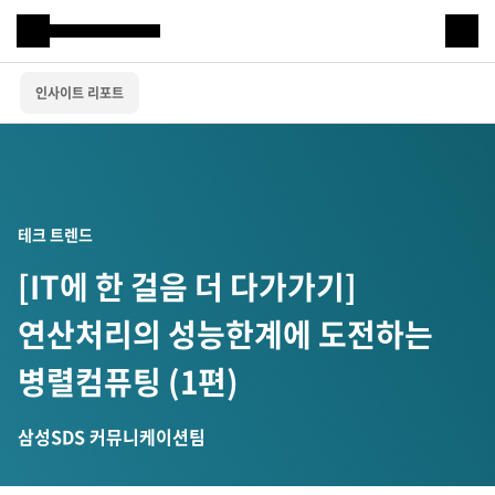
Samsung SDS
인사이트 리포트
IT서비스
AI & 데이터
클라우드 & 인프라
테크 트렌드
비즈니스 솔루션
[IT에 한 걸음 더 다가가기]
디지털 혁신
연산처리의 성능한계에 도전하는
R&D
병렬컴퓨팅 (1편)
삼성SDS 커뮤니케이션팀
물류 서비스
물류 소개