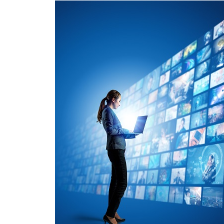
Brity Automation
생성형 AI
Samsung Cloud Platform
디지털 전환 서비스
디지털 물류 혁신 스토리
비전
재무정보
ESG 경영체계
이슈와 팩트
업무 자동화
AI 업무혁신
매니지드 서비스
엔터프라이즈 애플리케이션
디지털 전환 진단
글로벌 공급망
CEO 소개
IR 행사 & 실적발표
환경/에너지 경영
미디어 갤러리
데이터 분석
클라우드 보안
디지털 전환 컨설팅
글로벌 물류 거점
연혁
주주총회
인권경영
데이터센터/네트워크
CX 이노베이션
사업장 소개
공시 및 알림
사회공헌
GDC (Global Development Center
Awards & Recognition
FAQ
美는 어디로부터 나오는가?
" class="is-mo" />