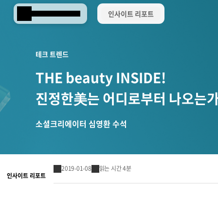
인사이트 리포트
Samsung SDS
테크 트렌드
THE beauty INSIDE!
진정한
는 어디로부터 나오는가
美
소셜크리에이터 심영환 수석
美는 어디로부터 나오는가?
" class="is-pc" />
2019-01-08
읽는 시간 4분
인사이트 리포트
Brity Works
AI 전환(AX)
삼성SDS 클라우드의 특별함
ESG 서비스
삼성SDS 물류의 특별함
삼성SDS 소개
이사회 및 위원회
ESG 소식
언론보도
협업 & 생산성