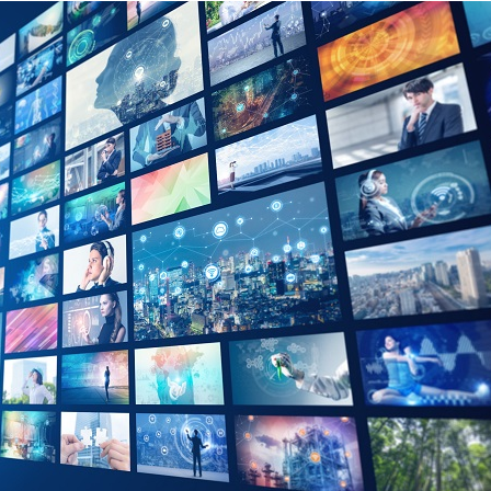
디지털 금융
동반성장
디지털 헬스
윤리 & 준법경영
CogniX
디지털 책임
AI Agent 기반 SW 개발 플랫폼
Anyframe
보고서 & 정책
개발 프레임워크
)