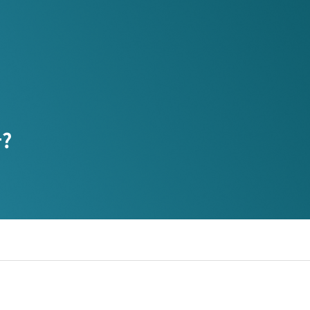
?
디지털 공공
안전보건경영