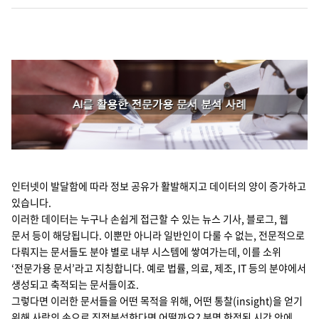
Cello Square
디지털 물류 서비스
인사이트
인사이트 리포트
고객사례
인터넷이 발달함에 따라 정보 공유가 활발해지고 데이터의 양이 증가하고
리소스
있습니다.
이러한 데이터는 누구나 손쉽게 접근할 수 있는 뉴스 기사, 블로그, 웹
문서 등이 해당됩니다. 이뿐만 아니라 일반인이 다룰 수 없는, 전문적으로
회사정보
다뤄지는 문서들도 분야 별로 내부 시스템에 쌓여가는데, 이를 소위
‘전문가용 문서’라고 지칭합니다. 예로 법률, 의료, 제조, IT 등의 분야에서
지원
회사소개
생성되고 축적되는 문서들이죠.
그렇다면 이러한 문서들을 어떤 목적을 위해, 어떤 통찰(insight)을 얻기
투자정보
고객 지원
위해 사람의 손으로 직접분석한다면 어떨까요? 분명 한정된 시간 안에