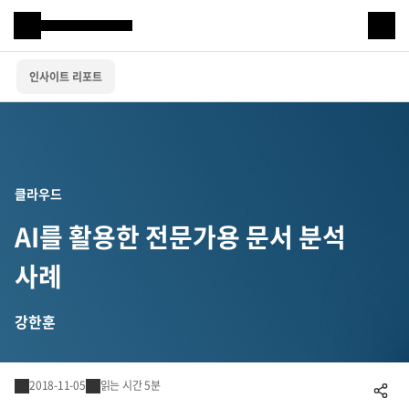
Samsung SDS
인사이트 리포트
IT서비스
AI & 데이터
클라우드 & 인프라
클라우드
비즈니스 솔루션
AI를 활용한 전문가용 문서 분석
디지털 혁신
사례
R&D
강한훈
물류 서비스
2018-11-05
읽는 시간 5분
공유하기
물류 소개