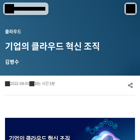
Samsung SDS
IT서비스
클라우드
기업의 클라우드 혁신 조직
AI & 데이터
클라우드 & 인프라
김병수
비즈니스 솔루션
2022-08-05
읽는 시간 3분
디지털 혁신
공유하기
R&D
물류 서비스
물류 소개