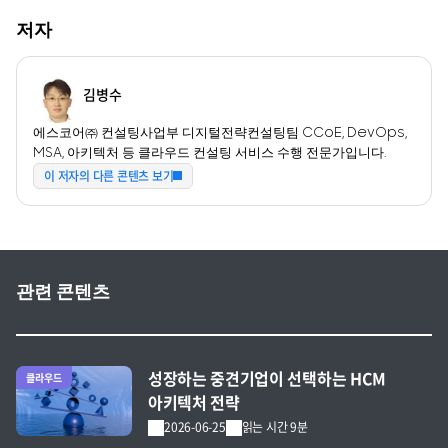
저자
김병수
에스코어㈜ 컨설팅사업부 디지털전략컨설팅팀 CCoE, DevOps,
MSA, 아키텍처 등 클라우드 컨설팅 서비스 수행 전문가입니다.
이 저자의 다른 콘텐츠 보기
관련 콘텐츠
전체 글 보기
성장하는 중견기업이 선택하는 HCM
클라우드
아키텍처 전략
2026-06-25
읽는 시간 9분