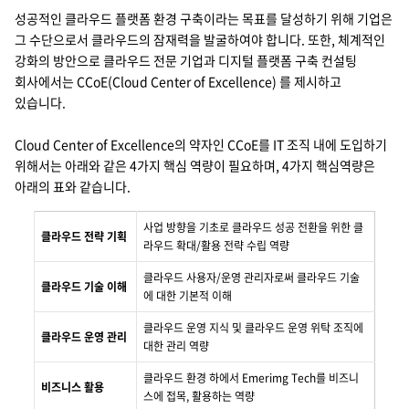
지속가능경영
성공적인 클라우드 플랫폼 환경 구축이라는 목표를 달성하기 위해 기업은
파트너 지원
그 수단으로서 클라우드의 잠재력을 발굴하여야 합니다. 또한, 체계적인
뉴스룸
강화의 방안으로 클라우드 전문 기업과 디지털 플랫폼 구축 컨설팅
회사에서는 CCoE(Cloud Center of Excellence) 를 제시하고
이벤트/웨비나
있습니다.
채용
Cloud Center of Excellence의 약자인 CCoE를 IT 조직 내에 도입하기
위해서는 아래와 같은 4가지 핵심 역량이 필요하며, 4가지 핵심역량은
아래의 표와 같습니다.
사업 방향을 기초로 클라우드 성공 전환을 위한 클
클라우드 전략 기획
라우드 확대/활용 전략 수립 역량
클라우드 사용자/운영 관리자로써 클라우드 기술
클라우드 기술 이해
에 대한 기본적 이해
클라우드 운영 지식 및 클라우드 운영 위탁 조직에
클라우드 운영 관리
대한 관리 역량
클라우드 환경 하에서 Emerimg Tech를 비즈니
비즈니스 활용
스에 접목, 활용하는 역량