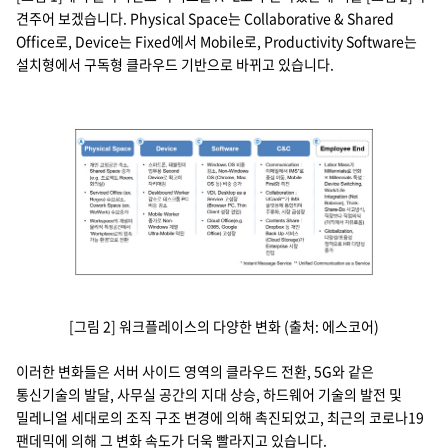
견주어 보겠습니다. Physical Space는 Collaborative & Shared
Office로, Device는 Fixed에서 Mobile로, Productivity Software는
설치형에서 구독형 클라우드 기반으로 바뀌고 있습니다.
A. Physical Space
B. Device
C. Software
D. C&C
E. Employee End
워크플레이스의 다양한 변화
개인 고정공간 축소, Shared space 층가(e.g. 프로젝트 room, 회의실)
Serviced Office (ex. Regus) 수요감소, cowork space(ex. WeWork) 
Workspace의 개념이 물리적 특정공간에서 'Workpalce로의 접속 가능 
스마트폰, 태블릿이 엄무용 Second Device로 확고히 자리매김
Deskbound Worker 감소로 데스크톱 pc 비중 감소
Mobile Worker 증가로 Non-windows 계열 Ultra-Mobile 약진
Windows OS 비중 감소. Non-Windows OS(Chrome, Mac, OS 등)비중
VDI, Desktop as a Service 고성장 (Browser PC, Thin Client 성장 견인)
Cloud Office(e. g. O365, Goggle Office)고성장
Communicaation: 이메일에서 IMS(Instant Message Service)로 중심 이
Collaboration: UCaaS(Unified Communication as a Servic
Contents Share: Dropbox 등 개인 Back up 서비스(Cloud Storage)가 
Labor Mass가 Millennials로 변화 *Millennials의 특성: Device Swit
Globalization, 다양성/포용성 정책으로 HR 다양성 증가
[그림 2] 워크플레이스의 다양한 변화 (출처: 에스코어)
이러한 변화들은 서버 사이드 영역의 클라우드 전환, 5G와 같은
통신기술의 발달, 사무실 공간의 지대 상승, 하드웨어 기술의 발전 및
밀레니얼 세대로의 조직 구조 변경에 의해 촉진되었고, 최근의 코로나19
팬데믹에 의해 그 변화 속도가 더욱 빨라지고 있습니다.