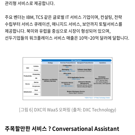
관리형 서비스로 제공합니다.
주요 벤더는 IBM, TCS 같은 글로벌 IT 서비스 기업이며, 컨설팅, 전략
수립부터 서비스 큐레이션, 매니지드 서비스, 보안까지 토털서비스를
제공합니다. 북미와 유럽을 중심으로 시장이 형성되어 있으며,
선두기업들의 워크플레이스 서비스 매출은 10억~20억 달러에 달합니다.
DXC의 WaaS오퍼링 각 계층(C&C, OS&Productitity, Device, Infrastruc
[그림 6] DXC의 WaaS 오퍼링 (출처: DXC Technology)
오퍼링 분류
strategy
End-user product/Service
Managerial Product/Service
Operations
C&C - Collaboration
C&C - Communication
Productivity - productivity
Productivity - OS
Device - device
Device - peripherals
Infrastructure - Desk
Infrastructure - Office
workplace and mobility advisory services
Collaboation(MS)
Software Asset Mgmt.(Licensing & advisory)
Workplace management service (ITO, Service Desk (inc.Online support servi
Messaging(MS), UC(Skype, Cisco, Avaya)
Office suite(MS)
VDI & Application Service(VMW, Citrix)
workpace device services (HP, Dell, Lenovo,.)
Enterprise Mobility Management(Mobility security, mobile device lifecytc
Modern workspace service(space management solution)
주목할만한 서비스 ? Conversational Assistant