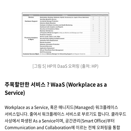
HP DaaS 오퍼링은 Devices, Hardware support, Proactive a
[그림 5] HP의 DaaS 오퍼링 (출처: HP)
service
offerings
제공 서비스 등급
Devices
Workstation, Desktop, Notebook, Hybrid, Accessory (Inc, Apples's iPhone, 
Standard, Enhanced, Premium
Hardware support
Next-Day Break/Fix service
Standard, Enhanced, Premium
Accidental Damage Protection
Enhanced, Premium
Defective Media Retentoin
Enhanced, Premium
Proactive Analytics & Mgmt.
Hardware & software inventory and health monitoring
Standard, Enhanced, Premium
Dashboard with analystics and reports
Standard, Enhanced, Premium
Security and compliance status
Standard, Enhanced, Premium
End-user self service
Standard, Enhanced, Premium
A proactive HP Service Agent to help you monitor and manage your fleet
Enhanced, Premium
Predictive analystics
Enhanced, Premium
Device Locate, Alarm, Lock, Wipe
Enhanced, Premium
Security Policy setting and enforcement
Enhanced, Premium
automatic parts replacement
Enhanced, Premium
remote assistant
Enhanced, Premium
windows information protection
Premium
Password recovery
Premium
Application Deployment
Premium
OS and Third-Party patch management
Premium
Wi-Fi profisioning
Premium
customer success mgmt.
an account delivery manager for onboarding support and regular check-ins
Enhanced, Premium
주목할만한 서비스 ? WaaS (Workplace as a
Service)
Workplace as a Service, 혹은 매니지드(Managed) 워크플레이스
서비스입니다. 줄여서 워크플레이스 서비스로 부르기도 합니다. 클라우드
사상에서 파생된 As a Service이며, 공간관리(Smart Office)부터
Communication and Collaboration에 이르는 전체 오퍼링을 통합