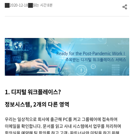
2020-12-18
읽는 시간 8분
공유하기
Cello Square
디지털 물류 서비스
인사이트
인사이트 리포트
고객사례
리소스
1. 디지털 워크플레이스?
회사정보
정보시스템, 2개의 다른 영역
지원
회사소개
우리는 일상적으로 회사에 출근해 PC를 켜고 그룹웨어에 접속하여
이메일을 확인합니다. 문서를 읽고 사내 시스템에서 업무를 처리하며
투자정보
고객 지원
회의실을 예약해 팀 회의를 하고 고객·파트너사와 미팅을 하기 위해