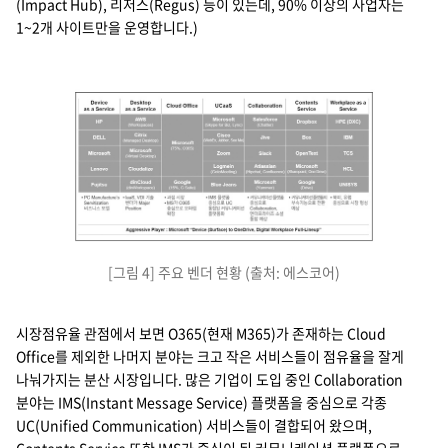
(Impact Hub), 리저스(Regus) 등이 있는데, 90% 이상의 사업자는
1~2개 사이트만을 운영합니다.)
[그림 4] 주요 벤더 현황 (출처: 에스코어)
Device as Service
Desktop as a Service
Cloud Office
UCaaS
Collaboration
Contents Service
Workplace as a Service
HP
AWS(workspaces)
Microsoft(75%, O365)
Microsoft(Skpye for Biz, Lync)
Salesforce(chatter)
Dropbox
HPE(DXC)
DELL
Citrix(managed desktop)
cisco(webEx, Jabber, see me)
Jive
Box
IBM
Microsoft
Microsoft(Virtual Desktop)
Zoom
Slack
OpenText
TCS
Lenovo
Cloudalize
Logmein(GotoMeeting)
Atlassian(Hipchat, Confluence
Microsoft(Sharepoint, One Drive)
HCL
Fujitsu
dinCloud(din Workspace)
Google(15%, G suite)
Blue Jeans
Microsoft(Yammer)
Google(drive)
UNISYS
pc manufacture's servitization 비즈니스 모델
IaaS, VDI 기술 벤더가 Major Positoin
과점시장, MS가 O365 중심으로 오퍼링 확장
IMS플랫폼 중심으로 UC 통합된 커뮤니케이션 플랫폼화
커뮤니케이션 플랫폼 중심으로 Collaboration, 엔터프라이즈 소셜 통합 예상
커뮤니케이션플랫폼의 부속기능으로 전환 예상
북미, 유럽 중심으로 시장 형성
시장점유율 관점에서 보면 O365(현재 M365)가 존재하는 Cloud
Office를 제외한 나머지 분야는 크고 작은 서비스들이 점유율을 잘게
나눠가지는 분산 시장입니다. 많은 기업이 도입 중인 Collaboration
분야는 IMS(Instant Message Service) 플랫폼을 중심으로 각종
UC(Unified Communication) 서비스들이 결합되어 왔으며,
Contents Service 또한 IMS가 중심이 된 커뮤니케이션 플랫폼으로