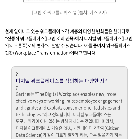
[그림 3] 워크플레이스 맵 (출처: 에스코어)
Offering Stack
Tranditional workplace - product
Tranditional workplace - service
Digital workplace - Product Oriented
Digital workplace - Service Oriented
C&C - Contents
C&C - Comm. & Collabo.
OS & Productivity - Productivity
OS & Productivity - OS
Device - device
Device - perpherals
Infrastructure - Network
Infrastructure - Space
Enterprise Storage
SI & App. ITO
contents service
Workplace as a service
UC&C
UCasS, Collaboratoin Service
Office Suite
Cloud Office
OS, VDI
End-user outsourcing
Desktop as a service
End-user device
device as a service
Network ware
NI & Infra. ITO
Shared Office, CoWork Space
Office, Furniture
Managed Office Service
현재 일어나고 있는 워크플레이스 각 계층의 다양한 변화들은 한마디로
“전통적 워크플레이스([그림 3]의 왼쪽)에서 디지털 워크플레이스([그림
3]의 오른쪽)로의 변화”로 말할 수 있습니다. 이를 줄여서 워크플레이스
전환(Workplace Transformation)이라고 합니다.
?
디지털 워크플레이스를 정의하는 다양한 시각
?
Gartner는 “The Digital Workplace enables new, more
effective ways of working; raises employee engagement
and agility; and exploits consumer-oriented styles and
technologies.”라고 정의합니다. 디지털 워크플레이스는
도구나 환경이 아닌 일하는 방식 자체라는 것입니다. 따라서,
디지털 워크플레이스 기술은 RPA, 시민 데이터 과학자(Citizen
Data Science)와 같이 다르게 일하게 하는, 다른 일을 하게 하는