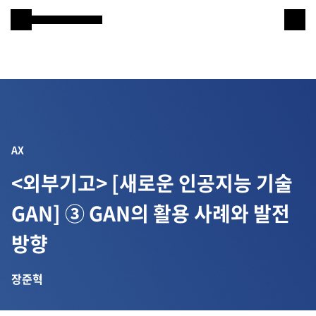
Samsung SDS
IT서비스
AI & 데이터
클라우드 & 인프라
AX
비즈니스 솔루션
<외부기고> [새로운 인공지능 기술
디지털 혁신
GAN] ③ GAN의 활용 사례와 발전
R&D
방향
장준혁
물류 서비스
물류 소개