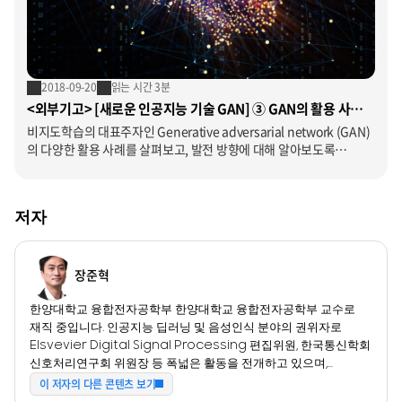
2018-09-20
읽는 시간 3분
<외부기고> [새로운 인공지능 기술 GAN] ③ GAN의 활용 사례와
발전 방향
비지도학습의 대표주자인 Generative adversarial network (GAN)
의 다양한 활용 사례를 살펴보고, 발전 방향에 대해 알아보도록
하겠습니다.
저자
장준혁
한양대학교 융합전자공학부 한양대학교 융합전자공학부 교수로
재직 중입니다. 인공지능 딥러닝 및 음성인식 분야의 권위자로
Elsvevier Digital Signal Processing 편집위원, 한국통신학회
신호처리연구회 위원장 등 폭넓은 활동을 전개하고 있으며,
AI스피커 연구, 딥러닝 음성인식, 바이오진단 등의 분야에 연구를
이 저자의 다른 콘텐츠 보기
진행하고 있습니다.