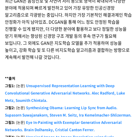
최근 GAN은 음성신호 및 자연어 처리 등으로 영역이 확대되어 다양한
분야에 적용되며 빠르게 발전하고 있어 가장 유망한 인공신경망
알고리즘으로 각광받는 중입니다. 하지만 가장 기본적인 해결과제인 학습
안정화가 아직 남아있죠. DCGAN을 통해 어느 정도 안정된 학습을
진행할 수 있게 됐지만, 더 다양한 분야에 활용하고 보다 정밀한 성능을
얻기 위해서는 향상된 신경망 구조 개발 등의 후속 연구가 필요해
보입니다. 그 외에도 GAN은 지도학습 모델을 추가 적용하여 성능을
높이고, 강화 학습 및 또 다른 비지도학습 알고리즘과 결합하는 방향으로
계속해서 발전해 나갈 것입니다.
**출처
그림1:
(논문)
Unsupervised Representation Learning with Deep
Convolutional Generative Adversarial Networks. Alec Radford, Luke
Metz, Soumith Chintala.
그림2:
(논문)
Synthesizing Obama: Learning Lip Sync from Audio.
Supasorn Suwajanakorn, Steven M. Seitz, Ira Kemelmacher-Shlizerman.
그림3:
(논문)
Eye In-Painting with Exemplar Generative Adversarial
Networks. Brain Dolhansky, Cristial Canton Ferrer.
그림4:
(논문)
Unpaired Image-to-Image Translation using Cycle-