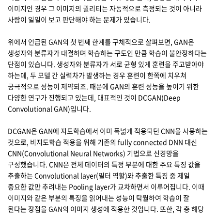
이미지인 경우 그 이미지의 퀄리티는 자동적으로 측정되는 것이 아니라
지속가능경영
파트너 지원
사람이 일일이 보고 판단해야 하는 문제가 있습니다.
뉴스룸
위에서 언급된 GAN의 첫 번째 한계를 구체적으로 살펴보면, GAN은
이벤트/웨비나
생성자와 분류자가 대결하며 학습하는 구도인 만큼 학습이 불안정하다는
단점이 있습니다. 생성자와 분류자가 서로 균형 있게 훈련을 주고받아야
채용
하는데, 두 모델 간 실력차가 발생하는 경우 훈련이 한쪽에 치우쳐
궁극적으로 성능이 제약되죠. 때문에 GAN의 훈련 성능을 높이기 위한
다양한 연구가 진행되고 있는데, 대표적인 것이 DCGAN(Deep
Convolutional GAN)입니다.
DCGAN은 GAN에 지도학습에서 이미 폭넓게 적용되던 CNN을 사용하는
것으로, 비지도학습 적용을 위해 기존의 fully connected DNN 대신
CNN(Convolutional Neural Networks) 기법으로 신경망을
구성했습니다. CNN은 전체 데이터의 특정 부분에 대한 주요 특징 값을
추출하는 Convolutional layer(필터 역할)와 추출한 특징 중 제일
중요한 값만 추려내는 Pooling layer가 교차하면서 이루어집니다. 이때
이미지와 같은 부분의 특징을 읽어내는 성능이 탁월하여 학습이 잘
된다는 장점을 GAN의 이미지 생성에 적용한 것입니다. 또한, 각 층 해당