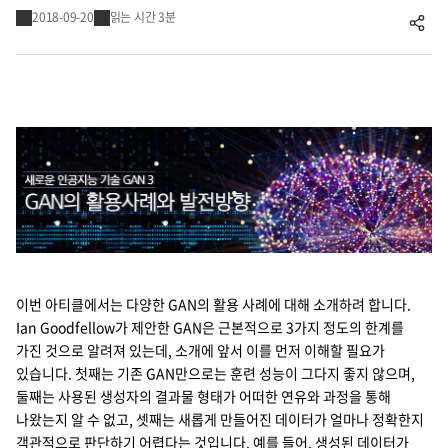
2018-09-20
읽는 시간 3분
공유하기
Cello Square
디지털 물류 서비스
인사이트
인사이트 리포트
고객사례
리소스
이번 아티클에서는 다양한 GAN의 활용 사례에 대해 소개하려 합니다.
Ian Goodfellow가 제안한 GAN은 근본적으로 3가지 정도의 한계를
회사정보
가진 것으로 알려져 있는데, 소개에 앞서 이를 먼저 이해할 필요가
있습니다. 첫째는 기존 GAN만으로는 훈련 성능이 그다지 좋지 않으며,
지원
회사소개
둘째는 사용된 생성자의 결과물 형태가 어떠한 연유와 과정을 통해
나왔는지 알 수 없고, 셋째는 새롭게 만들어진 데이터가 얼마나 정확한지
투자정보
고객 지원
객관적으로 판단하기 어렵다는 것입니다. 예를 들어, 생성된 데이터가