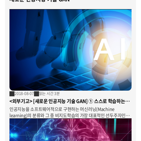
2018-08-07
읽는 시간 3분
<외부기고> [새로운 인공지능 기술 GAN] ① 스스로 학습하는
인공지능
인공지능을 소프트웨어적으로 구현하는 머신러닝(Machine
learning)의 분류와 그 중 비지도학습의 가장 대표적인 선두주자인
Generative adversarial network (GAN)에 대해 살펴보도록
하겠습니다.