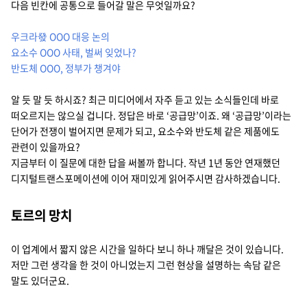
다음 빈칸에 공통으로 들어갈 말은 무엇일까요?
지속가능경영
파트너 지원
우크라發 OOO 대응 논의
뉴스룸
요소수 OOO 사태, 벌써 잊었나?
반도체 OOO, 정부가 챙겨야
이벤트/웨비나
알 듯 말 듯 하시죠? 최근 미디어에서 자주 듣고 있는 소식들인데 바로
채용
떠오르지는 않으실 겁니다. 정답은 바로 ‘공급망’이죠. 왜 ‘공급망’이라는
단어가 전쟁이 벌어지면 문제가 되고, 요소수와 반도체 같은 제품에도
관련이 있을까요?
지금부터 이 질문에 대한 답을 써볼까 합니다. 작년 1년 동안 연재했던
디지털트랜스포메이션에 이어 재미있게 읽어주시면 감사하겠습니다.
토르의 망치
이 업계에서 짧지 않은 시간을 일하다 보니 하나 깨달은 것이 있습니다.
저만 그런 생각을 한 것이 아니었는지 그런 현상을 설명하는 속담 같은
말도 있더군요.