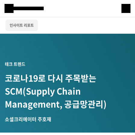
Samsung SDS
인사이트 리포트
IT서비스
AI & 데이터
클라우드 & 인프라
테크 트렌드
비즈니스 솔루션
코로나19로 다시 주목받는
디지털 혁신
SCM(Supply Chain
R&D
Management, 공급망관리)
소셜크리에이터 주호재
물류 서비스
물류 소개