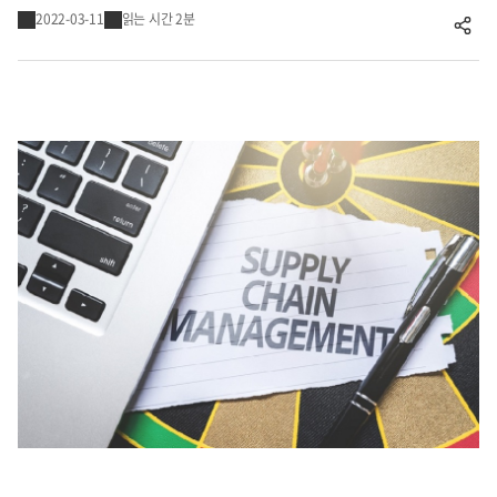
2022-03-11
읽는 시간 2분
공유하기
Cello Square
디지털 물류 서비스
인사이트
인사이트 리포트
고객사례
리소스
회사정보
지원
회사소개
Supply Chain Management
투자정보
고객 지원