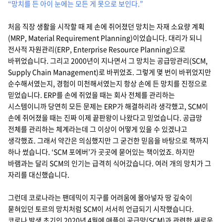
“망치를 든 아이 눈에는 모든 게 못으로 보인다.”
처음 직장 생활을 시작할 때 제 손에 쥐어졌던 망치는 자재 소요량 계획
(MRP, Material Requirement Planning)이었습니다. 대리가 되니
전사적 자원관리(ERP, Enterprise Resource Planning)으로
바뀌었습니다. 그리고 2000년이 지나면서 그 망치는 공급망관리(SCM,
Supply Chain Management)로 바뀌었죠. 그렇게 몇 번이 바뀌었지만
순수해서였는지, 경험이 미천해서였는지 항상 손에 든 망치를 진정으로
믿었습니다. ERP를 손에 쥐었을 때는 회사 전체를 관리하는
시스템이니까 당연히 모든 문제는 ERP가 해결하리라 생각했고, SCM이
손에 쥐어졌을 때는 진짜 이제 끝판왕이 나왔다고 믿었습니다. 공급망
전체를 관리하는 체계라는데 그 이상이 어떻게 있을 수 있겠냐고
생각했죠. 그래서 약간은 의심했지만 그 굳건한 믿음을 바탕으로 책까지
하나 썼습니다. ‘SCM 포에버’가 곳곳에 묻어있는 책이었죠. 하지만
바램과는 달리 SCM의 인기는 급격히 식어갔습니다. 여러 개의 망치가 그
자리를 대신했습니다.
그런데 코로나라는 팬데믹이 지구를 어려움에 몰아넣자 땅 깊숙이
묻혀있던 토르의 망치처럼 SCM이 서서히 언급되기 시작했습니다.
코로나 발생 초기인 2020년 4월에 애플이 공급망(SCM)과 관련한 새로운