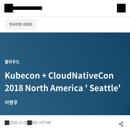
Samsung SDS
인사이트 리포트
IT서비스
AI & 데이터
클라우드 & 인프라
클라우드
비즈니스 솔루션
Kubecon + CloudNativeCon
디지털 혁신
2018 North America ' Seattle'
R&D
이병무
물류 서비스
2018-12-20
읽는 시간 4분
공유하기
물류 소개