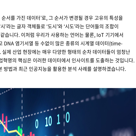
디지털 금융
동반성장
 순서를 가진 데이터’로, 그 순서가 변경될 경우 고유의 특성을
디지털 헬스
윤리 & 준법경영
 ‘시’라는 글자 객체들로 ‘도시’와 ‘시도’라는 단어들의 조합이
CogniX
디지털 책임
같습니다. 이처럼 우리가 사용하는 언어는 물론, IoT 기기에서
AI Agent 기반 SW 개발 플랫폼
고 DNA 염기서열 등 수없이 많은 종류의 시계열 데이터(time-
Anyframe
보고서 & 정책
됩니다. 실제 산업 현장에는 매우 다양한 형태의 순차 데이터들이 엄청난
개발 프레임워크
산업혁명의 핵심은 이러한 데이터에서 인사이트를 도출하는 것입니다.
)
본 방법과 최근 인공지능을 활용한 분석 사례를 설명하겠습니다.