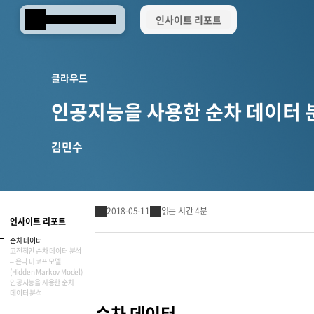
인사이트 리포트
Samsung SDS
클라우드
인공지능을 사용한 순차 데이터 
김민수
2018-05-11
읽는 시간 4분
인사이트 리포트
순차 데이터
고전적인 순차 데이터 분석
– 은닉 마코프 모델
(Hidden Markov Model)
Brity Works
인공지능을 사용한 순차
AI 전환(AX)
삼성SDS 클라우드의 특별함
ESG 서비스
삼성SDS 물류의 특별함
삼성SDS 소개
이사회 및 위원회
ESG 소식
언론보도
협업 & 생산성
데이터 분석
순차 데이터