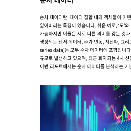
Brity Automation
생성형 AI
Samsung Cloud Platform
디지털 전환 서비스
디지털 물류 혁신 스토리
비전
재무정보
ESG 경영체계
이슈와 팩트
업무 자동화
순차 데이터란 ‘데이터 집합 내의 객체들이 어떤
AI 업무혁신
매니지드 서비스
엔터프라이즈 애플리케이션
디지털 전환 진단
글로벌 공급망
CEO 소개
IR 행사 & 실적발표
환경/에너지 경영
미디어 갤러리
잃어버리는 특징이 있습니다. 쉬운 예로, ‘도’와
데이터 분석
클라우드 보안
디지털 전환 컨설팅
글로벌 물류 거점
연혁
주주총회
인권경영
가능하지만 이들은 서로 다른 의미를 갖는 것과 
생성되는 센서 데이터, 주가 변동, 지진파, 그리
데이터센터/네트워크
CX 이노베이션
사업장 소개
공시 및 알림
사회공헌
series data)는 모두 순차 데이터에 포함
규모로 발생하고 있으며, 최근 회자되는 4차 
GDC (Global Development Center
Awards & Recognition
FAQ
이번 리포트에서는 순차 데이터를 분석하는 기