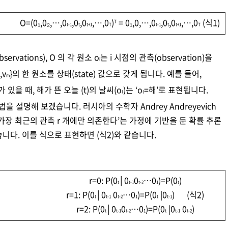
O=(0₁,0₂,⋯,0
,0
,0
,⋯,0
)
= 0₁,0,⋯,0
,0
,0
,⋯,0
(식1)
T
t-1
t
t+1
T
t-1
t
t+1
T
vations), O 의 각 원소 o
는 i 시점의 관측(observation)을
i
,v
}의 한 원소를 상태(state) 값으로 갖게 됩니다. 예를 들어,
m
 있을 때, 해가 뜬 오늘 (t)의 날씨(o
)는 ‘o
=해’로 표현됩니다.
t
t
 설명해 보겠습니다. 러시아의 수학자 Andrey Andreyevich
측은 가장 최근의 관측 r 개에만 의존한다’는 가정에 기반을 둔 확률 추론
했습니다. 이를 식으로 표현하면 (식2)와 같습니다.
r=0: P(0
│0
0
⋯0
)=P(0
)
t
t-1
t-2
1
t
r=1: P(0
│0
0
⋯0
)=P(0
|0
) (식2)
t
t-1
t-2
1
t
t-1
r=2: P(0
│0
0
⋯0
)=P(0
|0
0
)
t
t-1
t-2
1
t
t-1
t-2