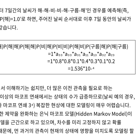
 7일간의 날씨가 해-해-비-비-해-구름-해’인 경우를 예측해(즉,
P(해)=1.0’로 하면, 주어진 날씨 순서대로 이후 7일 동안의 날씨가
같습니다.
(해|해)P(해|해)P(비|해)P(비|비)P(해|비)P(구름|해)P(해|구름)
=1*a₃₃*a₃₃*a₃₁*a₁₁*a₁₃*a₃₂*a₂₃
=1*0.8*0.8*0.1*0.4*0.3*0.1*0.2
=1.536*10-⁴
서 이해하기는 쉽지만, 더 많은 이전 관측을 필요로 하는
 이상의 마코프 연쇄에서는 상태의 수가 급증하므로(날씨 예의 경우,
3차 마코프 연쇄 3⁴) 복잡한 현상에 대한 모델링이 매우 어렵습니다.
약을 완화하는 은닉 마코프 모델(Hidden Markov Model)이
모델을 근간으로 하고 있으며, 차수를 미리 고정하지 않고 확률
문에, 먼 과거의 관측이 현재의 상태에 영향을 미치도록 모델링 할