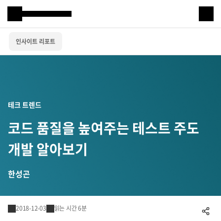
Samsung SDS
인사이트 리포트
IT서비스
AI & 데이터
클라우드 & 인프라
테크 트렌드
비즈니스 솔루션
코드 품질을 높여주는 테스트 주도
디지털 혁신
개발 알아보기
R&D
한성곤
물류 서비스
2018-12-03
읽는 시간 6분
공유하기
물류 소개