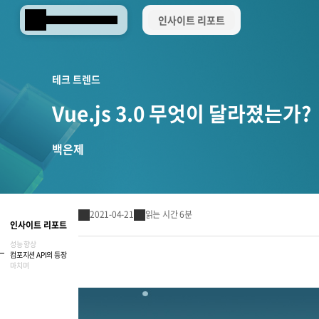
인사이트 리포트
Samsung SDS
테크 트렌드
Vue.js 3.0 무엇이 달라졌는가?
백은제
2021-04-21
읽는 시간 6분
인사이트 리포트
성능 향상
컴포지션 API의 등장
마치며
Brity Works
AI 전환(AX)
삼성SDS 클라우드의 특별함
ESG 서비스
삼성SDS 물류의 특별함
삼성SDS 소개
이사회 및 위원회
ESG 소식
언론보도
협업 & 생산성