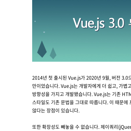
Brity Automation
생성형 AI
Samsung Cloud Platform
디지털 전환 서비스
디지털 물류 혁신 스토리
비전
재무정보
ESG 경영체계
이슈와 팩트
업무 자동화
AI 업무혁신
매니지드 서비스
엔터프라이즈 애플리케이션
디지털 전환 진단
글로벌 공급망
CEO 소개
IR 행사 & 실적발표
환경/에너지 경영
미디어 갤러리
데이터 분석
클라우드 보안
디지털 전환 컨설팅
글로벌 물류 거점
연혁
주주총회
인권경영
데이터센터/네트워크
CX 이노베이션
사업장 소개
공시 및 알림
사회공헌
GDC (Global Development Center
Awards & Recognition
FAQ
2014년 첫 출시된 Vue.js가 2020년 9월, 버전 
만이었습니다. Vue.js는 개발자에게 더 쉽고, 가
방향성을 가지고 개발됐습니다. Vue.js는 기존 H
스타일도 기존 문법을 그대로 따릅니다. 이 때문
않다는 장점이 있습니다.
또한 확장성도 빼놓을 수 없습니다. 제이쿼리(jQuery)처