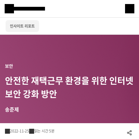
Samsung SDS
인사이트 리포트
IT서비스
AI & 데이터
클라우드 & 인프라
보안
비즈니스 솔루션
안전한 재택근무 환경을 위한 인터넷
디지털 혁신
보안 강화 방안
R&D
송준제
물류 서비스
2022-11-25
읽는 시간 5분
공유하기
물류 소개