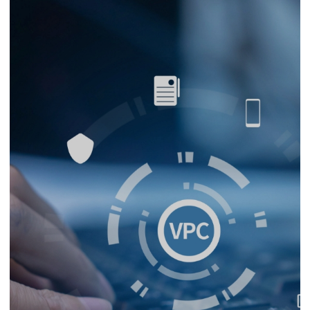
지속가능경영
파트너 지원
뉴스룸
이벤트/웨비나
채용