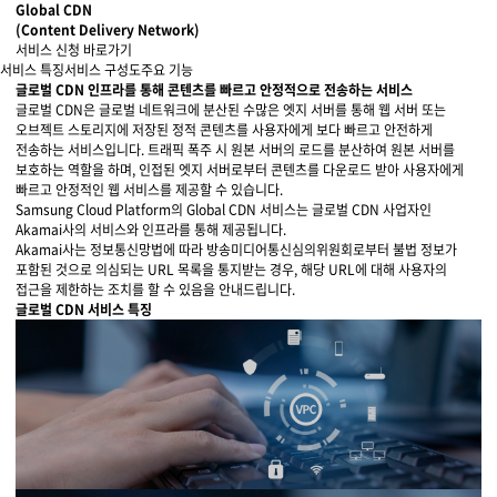
물류 소개
Global CDN
(Content Delivery Network)
Cello Square
서비스 신청 바로가기
서비스 특징
서비스 구성도
주요 기능
디지털 물류 서비스
글로벌 CDN 인프라를 통해 콘텐츠를 빠르고 안정적으로 전송하는 서비스
글로벌 CDN은 글로벌 네트워크에 분산된 수많은 엣지 서버를 통해 웹 서버 또는
오브젝트 스토리지에 저장된 정적 콘텐츠를 사용자에게 보다 빠르고 안전하게
인사이트
전송하는 서비스입니다. 트래픽 폭주 시 원본 서버의 로드를 분산하여 원본 서버를
보호하는 역할을 하며, 인접된 엣지 서버로부터 콘텐츠를 다운로드 받아 사용자에게
빠르고 안정적인 웹 서비스를 제공할 수 있습니다.
인사이트 리포트
Samsung Cloud Platform의 Global CDN 서비스는 글로벌 CDN 사업자인
Akamai사의 서비스와 인프라를 통해 제공됩니다.
고객사례
Akamai사는 정보통신망법에 따라 방송미디어통신심의위원회로부터 불법 정보가
포함된 것으로 의심되는 URL 목록을 통지받는 경우, 해당 URL에 대해 사용자의
접근을 제한하는 조치를 할 수 있음을 안내드립니다.
리소스
글로벌 CDN 서비스 특징
회사정보
지원
회사소개
투자정보
고객 지원