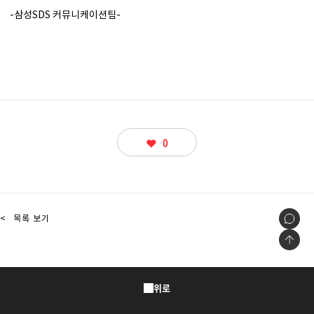
물류 소개
-삼성SDS 커뮤니케이션팀-
Cello Square
디지털 물류 서비스
인사이트
인사이트 리포트
0
고객사례
리소스
<
목록 보기
회사정보
지원
회사소개
위로
투자정보
고객 지원