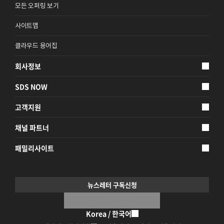
모든 오퍼링 보기
지속가능경영
파트너 지원
사이트맵
뉴스룸
클라우드 용어집
이벤트/웨비나
회사정보
채용
SDS NOW
고객지원
채널 파트너
패밀리사이트
뉴스레터 구독신청
Korea / 한국어