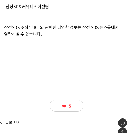
물류 소개
-삼성SDS 커뮤니케이션팀-
Cello Square
디지털 물류 서비스
삼성SDS 소식 및 ICT와 관련된 다양한 정보는 삼성 SDS 뉴스룸에서
열람하실 수 있습니다.
인사이트
인사이트 리포트
고객사례
리소스
회사정보
5
지원
회사소개
<
목록 보기
투자정보
고객 지원