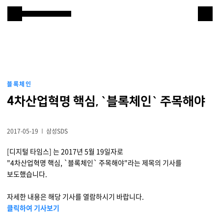
본문 바로 가기
Samsung SDS
IT서비스
AI & 데이터
블록체인
클라우드 & 인프라
4차산업혁명 핵심, `블록체인` 주목해야
비즈니스 솔루션
2017-05-19
삼성SDS
디지털 혁신
[디지털 타임스] 는 2017년 5월 19일자로
"4차산업혁명 핵심, `블록체인` 주목해야"라는 제목의 기사를
R&D
보도했습니다.
물류 서비스
자세한 내용은 해당 기사를 열람하시기 바랍니다.
클릭하여 기사보기