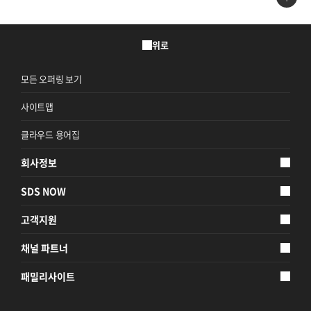
지속가능경영
파트너 지원
위로
뉴스룸
이벤트/웨비나
모든 오퍼링 보기
사이트맵
채용
클라우드 용어집
회사정보
SDS NOW
고객지원
채널 파트너
패밀리사이트