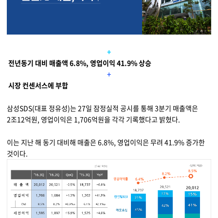
물류 소개
Cello Square
디지털 물류 서비스
+
전년동기 대비 매출액 6.8%, 영업이익 41.9% 상승
인사이트
+
시장 컨센서스에 부합
인사이트 리포트
삼성SDS(대표 정유성)는 27일 잠정실적 공시를 통해 3분기 매출액은
고객사례
2조12억원, 영업이익은 1,706억원을 각각 기록했다고 밝혔다.
리소스
이는 지난 해 동기 대비해 매출은 6.8%, 영업이익은 무려 41.9% 증가한
것이다.
회사정보
지원
회사소개
투자정보
고객 지원