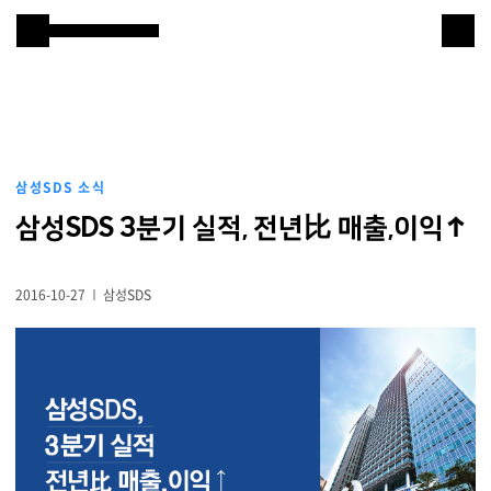
본문 바로 가기
Samsung SDS
IT서비스
AI & 데이터
삼성SDS 소식
클라우드 & 인프라
比
삼성SDS 3분기 실적, 전년
매출,이익↑
비즈니스 솔루션
2016-10-27
삼성SDS
디지털 혁신
R&D
물류 서비스