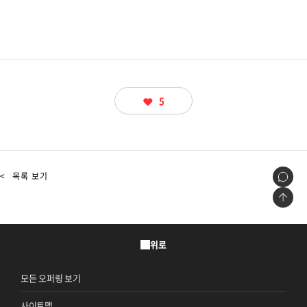
지속가능경영
파트너 지원
뉴스룸
이벤트/웨비나
5
채용
<
목록 보기
위로
모든 오퍼링 보기
사이트맵