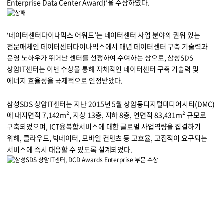
물류 소개
Enterprise Data Center Award)’을 수상하였다.
Cello Square
‘데이터센터다이나믹스 어워드’는 데이터센터 사업 분야의 권위 있는
디지털 물류 서비스
전문매체인 데이터센터다이나믹스에서 매년 데이터센터 구축 기술력과
운영 노하우가 뛰어난 센터를 선정하여 수여하는 상으로, 삼성SDS
인사이트
상암IT센터는 이번 수상을 통해 자체적인 데이터센터 구축 기술력 및
에너지 효율성을 국제적으로 인정받았다.
인사이트 리포트
삼성SDS 상암IT센터는 지난 2015년 5월 상암동디지털미디어시티(DMC)
고객사례
에 대지면적 7,142m², 지상 13층, 지하 8층, 연면적 83,431m² 규모로
구축되었으며, ICT융복합서비스에 대한 글로벌 사업역량을 집결하기
리소스
위해, 클라우드, 빅데이터, 모바일 컨텐츠 등 고효율, 고집적이 요구되는
서비스에 즉시 대응할 수 있도록 설계되었다.
회사정보
지원
회사소개
투자정보
고객 지원