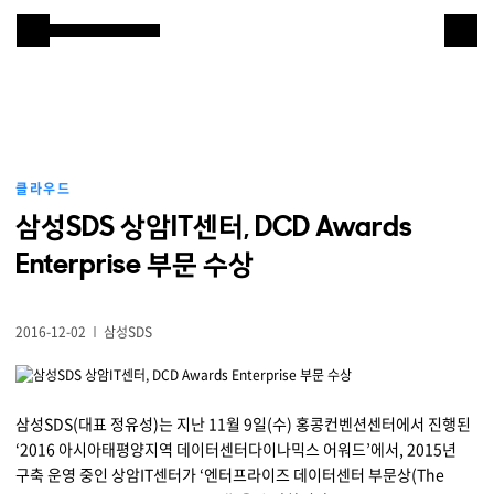
본문 바로 가기
Samsung SDS
IT서비스
AI & 데이터
클라우드
클라우드 & 인프라
삼성SDS 상암IT센터, DCD Awards
비즈니스 솔루션
Enterprise 부문 수상
디지털 혁신
2016-12-02
삼성SDS
R&D
삼성SDS(대표 정유성)는 지난 11월 9일(수) 홍콩컨벤션센터에서 진행된
물류 서비스
‘2016 아시아태평양지역 데이터센터다이나믹스 어워드’에서, 2015년
구축 운영 중인 상암IT센터가 ‘엔터프라이즈 데이터센터 부문상(The