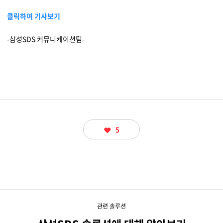
물류 소개
클릭하여 기사보기
Cello Square
디지털 물류 서비스
-삼성SDS 커뮤니케이션팀-
인사이트
인사이트 리포트
고객사례
5
리소스
회사정보
지원
회사소개
관련 솔루션
투자정보
고객 지원