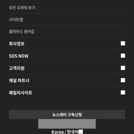
지속가능경영
모든 오퍼링 보기
파트너 지원
사이트맵
뉴스룸
클라우드 용어집
이벤트/웨비나
회사정보
채용
SDS NOW
고객지원
채널 파트너
패밀리사이트
뉴스레터 구독신청
Korea / 한국어