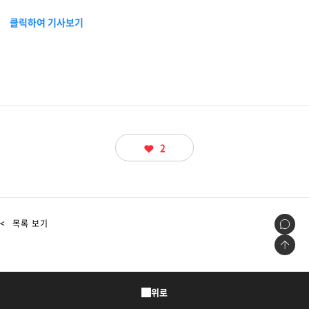
물류 소개
클릭하여 기사보기
Cello Square
디지털 물류 서비스
인사이트
인사이트 리포트
2
고객사례
리소스
<
목록 보기
회사정보
지원
회사소개
위로
투자정보
고객 지원