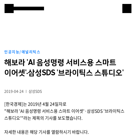
본문 바로 가기
Samsung SDS
IT서비스
AI & 데이터
인공지능/애널리틱스
클라우드 & 인프라
해보라 'AI 음성명령 서비스용 스마트
비즈니스 솔루션
이어셋'·삼성SDS '브라이틱스 스튜디오'
디지털 혁신
2019-04-24
삼성SDS
R&D
[한국경제]는 2019년 4월 24일자로
"해보라 'AI 음성명령 서비스용 스마트 이어셋'·삼성SDS '브라이틱스
스튜디오'"라는 제목의 기사를 보도했습니다.
물류 서비스
자세한 내용은 해당 기사를 열람하시기 바랍니다.