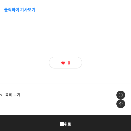
물류 소개
클릭하여 기사보기
Cello Square
디지털 물류 서비스
인사이트
인사이트 리포트
0
고객사례
리소스
<
목록 보기
회사정보
지원
회사소개
위로
투자정보
고객 지원