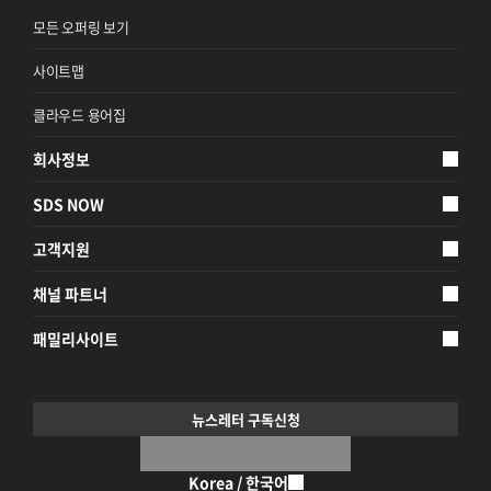
지속가능경영
모든 오퍼링 보기
파트너 지원
사이트맵
뉴스룸
클라우드 용어집
이벤트/웨비나
회사정보
채용
SDS NOW
고객지원
채널 파트너
패밀리사이트
뉴스레터 구독신청
Korea / 한국어