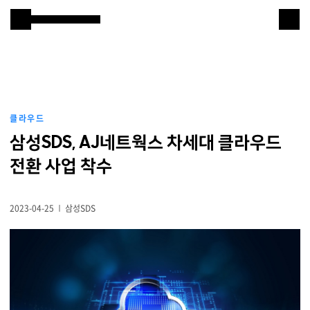
본문 바로 가기
Samsung SDS
IT서비스
AI & 데이터
클라우드
클라우드 & 인프라
삼성SDS, AJ네트웍스 차세대 클라우드
비즈니스 솔루션
전환 사업 착수
디지털 혁신
2023-04-25
삼성SDS
R&D
물류 서비스