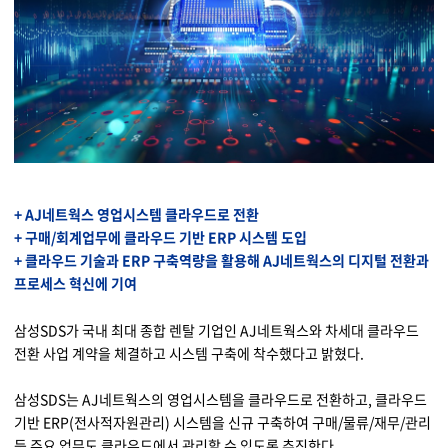
물류 소개
Cello Square
디지털 물류 서비스
인사이트
인사이트 리포트
+ AJ네트웍스 영업시스템 클라우드로 전환
고객사례
+ 구매/회계업무에 클라우드 기반 ERP 시스템 도입
+ 클라우드 기술과 ERP 구축역량을 활용해 AJ네트웍스의 디지털 전환과
리소스
프로세스 혁신에 기여
삼성SDS가 국내 최대 종합 렌탈 기업인 AJ네트웍스와 차세대 클라우드
회사정보
전환 사업 계약을 체결하고 시스템 구축에 착수했다고 밝혔다.
지원
회사소개
삼성SDS는 AJ네트웍스의 영업시스템을 클라우드로 전환하고, 클라우드
기반 ERP(전사적자원관리) 시스템을 신규 구축하여 구매/물류/재무/관리
투자정보
고객 지원
등 주요 업무도 클라우드에서 관리할 수 있도록 추진한다.