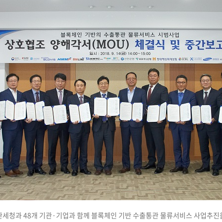
디지털 금융
동반성장
디지털 헬스
윤리 & 준법경영
CogniX
디지털 책임
AI Agent 기반 SW 개발 플랫폼
Anyframe
보고서 & 정책
개발 프레임워크
)
 관세청과 48개 기관·기업과 함께 블록체인 기반 수출통관 물류서비스 사업추진