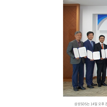
Brity Automation
생성형 AI
Samsung Cloud Platform
디지털 전환 서비스
디지털 물류 혁신 스토리
비전
재무정보
ESG 경영체계
이슈와 팩트
업무 자동화
AI 업무혁신
매니지드 서비스
엔터프라이즈 애플리케이션
디지털 전환 진단
글로벌 공급망
CEO 소개
IR 행사 & 실적발표
환경/에너지 경영
미디어 갤러리
데이터 분석
클라우드 보안
디지털 전환 컨설팅
글로벌 물류 거점
연혁
주주총회
인권경영
데이터센터/네트워크
CX 이노베이션
사업장 소개
공시 및 알림
사회공헌
GDC (Global Development Center
Awards & Recognition
FAQ
삼성SDS는 14일 오후