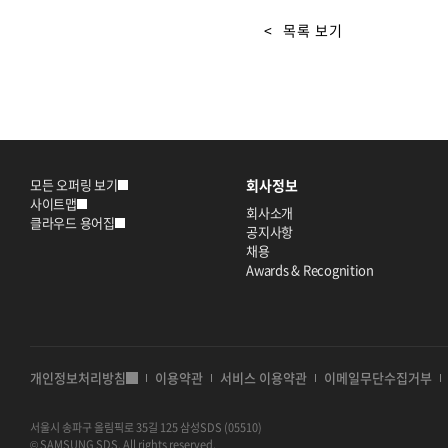
<
목록 보기
모든 오퍼링 보기
회사정보
사이트맵
회사소개
클라우드 용어집
공지사항
채용
Awards & Recognition
개인정보처리방침
이용약관
서비스 이용약관
이메일무단수집거부
서울시 송파구 올림픽로 35길 125 삼성SDS (05510)
© SAMSUNG SDS. All rights reserved.