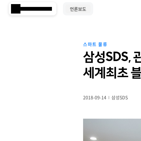
언론보도
Samsung SDS
스마트 물류
삼성SDS,
세계최초 블
2018-09-14
삼성SDS
Brity Works
AI 전환(AX)
삼성SDS 클라우드의 특별함
ESG 서비스
삼성SDS 물류의 특별함
삼성SDS 소개
이사회 및 위원회
ESG 소식
언론보도
협업 & 생산성