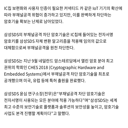
지속가능경영
파트너 지원
IC칩 보편화와 사용자 인증이 필요한 커넥티드 카 같은 IoT 기기의 확산에
따라 부채널공격 위협이 증가하고 있지만, 이를 완벽하게 차단하는
뉴스룸
암호기술 확보는 난제로 남아있었다.
이벤트/웨비나
삼성SDS의 부채널공격 차단 암호기술은 IC칩에 들어있는 전자서명
암호키를 삼성SDS 자체 변환 알고리즘을 적용해 임의의 값으로
채용
대체함으로써 부채널공격을 원천 차단한다.
삼성SDS는 지난 9월 네덜란드 암스테르담에서 열린 암호 분야 최고
권위의 학회인 CHES 2018 (Cryptographic Hardware and
Embedded Systems)에서 부채널공격 차단 암호기술을 최초로
공개했으며 미국, 유럽 등에 특허 출원을 완료했다.
삼성SDS 윤심 연구소장(전무)은“부채널공격 차단 암호기술은
전자서명이 사용되는 모든 분야에 적용 가능하다”며“삼성SDS는 세계
최고 수준의 보안기술로 플랫폼과 솔루션의 보안성을 높이고, 암호기술
사업도 본격 진행할 계획이다”고 말했다.