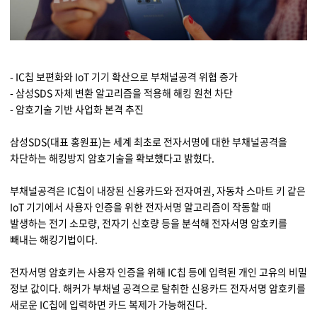
물류 소개
Cello Square
디지털 물류 서비스
- IC칩 보편화와 IoT 기기 확산으로 부채널공격 위협 증가
인사이트
- 삼성SDS 자체 변환 알고리즘을 적용해 해킹 원천 차단
- 암호기술 기반 사업화 본격 추진
인사이트 리포트
삼성SDS(대표 홍원표)는 세계 최초로 전자서명에 대한 부채널공격을
차단하는 해킹방지 암호기술을 확보했다고 밝혔다.
고객사례
리소스
부채널공격은 IC칩이 내장된 신용카드와 전자여권, 자동차 스마트 키 같은
IoT 기기에서 사용자 인증을 위한 전자서명 알고리즘이 작동할 때
발생하는 전기 소모량, 전자기 신호량 등을 분석해 전자서명 암호키를
회사정보
빼내는 해킹기법이다.
지원
회사소개
전자서명 암호키는 사용자 인증을 위해 IC칩 등에 입력된 개인 고유의 비밀
정보 값이다. 해커가 부채널 공격으로 탈취한 신용카드 전자서명 암호키를
투자정보
고객 지원
새로운 IC칩에 입력하면 카드 복제가 가능해진다.