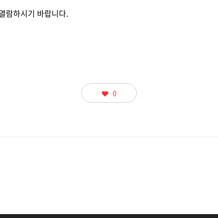
디지털 금융
동반성장
 열람하시기 바랍니다.
디지털 헬스
윤리 & 준법경영
CogniX
디지털 책임
AI Agent 기반 SW 개발 플랫폼
Anyframe
보고서 & 정책
개발 프레임워크
0
)