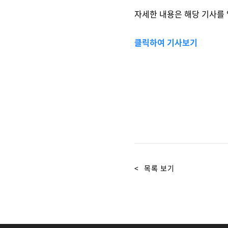
Brity Automation
생성형 AI
Samsung Cloud Platform
디지털 전환 서비스
디지털 물류 혁신 스토리
비전
재무정보
ESG 경영체계
이슈와 팩트
업무 자동화
자세한 내용은 해당 기사를
AI 업무혁신
매니지드 서비스
엔터프라이즈 애플리케이션
디지털 전환 진단
글로벌 공급망
CEO 소개
IR 행사 & 실적발표
환경/에너지 경영
미디어 갤러리
클릭하여 기사보기
데이터 분석
클라우드 보안
디지털 전환 컨설팅
글로벌 물류 거점
연혁
주주총회
인권경영
데이터센터/네트워크
CX 이노베이션
사업장 소개
공시 및 알림
사회공헌
GDC (Global Development Center
Awards & Recognition
FAQ
<
목록 보기