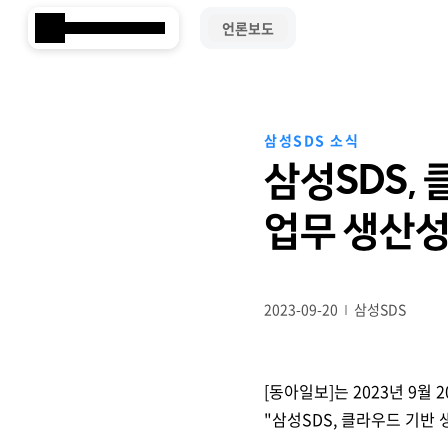
언론보도
Samsung SDS
삼성SDS 소식
삼성SDS,
업무 생산성
2023-09-20
삼성SDS
[동아일보]는 2023년 9월 
Brity Works
AI 전환(AX)
삼성SDS 클라우드의 특별함
ESG 서비스
삼성SDS 물류의 특별함
삼성SDS 소개
이사회 및 위원회
ESG 소식
언론보도
"삼성SDS, 클라우드 기반
협업 & 생산성