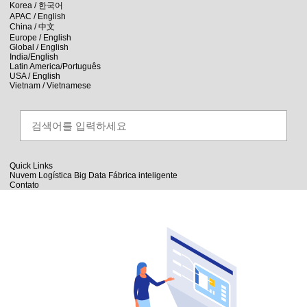
skip to contents
Korea /
한국어
APAC / English
China /
中文
Europe / English
Global / English
India/English
Latin America/Português
USA / English
Vietnam / Vietnamese
Quick Links
Nuvem
Logística
Big Data
Fábrica inteligente
Contato