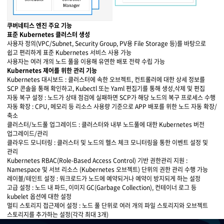
Control Plane ↔ Customer Managed
API Server ↔ Scheduler
etcd
API Server, Scheduler → Controller Manager
Customer Managed
Node (VM)
Node
쿠버네티스 엔진 주요 기능
Kubelet
Container Runtime
Kube-proxy
Containers
표준 Kubernetes 클러스터 생성
사용자 정의(VPC/Subnet, Security Group, PV용 File Storage 등)를 바탕으로
쉽고 편리하게 표준 Kubernetes 서비스 사용 가능
사용자는 여러 개의 노드 풀을 이용해 유연한 배포 전략 수립 가능
Kubernetes 제어를 위한 관리 기능
Kubernetes 대시보드 : 클러스터에 속한 오브젝트, 컨트롤러에 대한 상세 정보를
SCP 콘솔을 통해 확인하고, Kubectl 또는 Yaml 편집기를 통해 생성,삭제 및 편집
자동 복구 설정 : 노드가 상태 점검에 실패하면 SCP가 해당 노드의 복구 프로세스 수행
자동 확장 : CPU, 메모리 등 리소스 사용량 기준으로 APP 배포를 위한 노드 자동 확장/
축소
클러스터/노드풀 업그레이드 : 클러스터와 내부 노드풀에 대한 Kubernetes 버전
업그레이드/관리
클라우드 모니터링 : 클러스터 및 노드의 헬스 체크 모니터링을 통한 이벤트 설정 및
관리
Kubernetes RBAC(Role-Based Access Control) 기반 권한관리 지원 :
Namespace 및 서브 리소스 (Kubernetes 오브젝트) 단위의 권한 관리 수행 가능
레이블/테인트 설정 : 워크로드가 노드에 예약되거나 예약이 방지되게 하는 설정
고급 설정 : 노드 내 파드, 이미지 GC(Garbage Collection), 컨테이너 로그 등
kubelet 옵션에 대한 설정
멀티 스토리지 접근제어 설정 : 노드 풀 단위로 여러 개의 파일 스토리지와 오브젝트
스토리지를 추가하는 설정(각각 최대 3개)