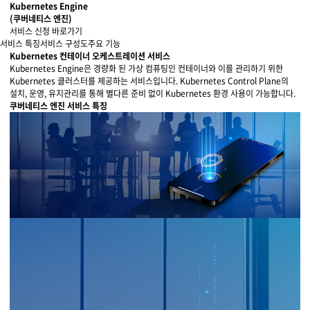
물류 소개
Kubernetes Engine
(쿠버네티스 엔진)
Cello Square
서비스 신청 바로가기
서비스 특징
서비스 구성도
주요 기능
디지털 물류 서비스
Kubernetes 컨테이너 오케스트레이션 서비스
Kubernetes Engine은 경량화 된 가상 컴퓨팅인 컨테이너와 이를 관리하기 위한
Kubernetes 클러스터를 제공하는 서비스입니다. Kubernetes Control Plane의
인사이트
설치, 운영, 유지관리를 통해 별다른 준비 없이 Kubernetes 환경 사용이 가능합니다.
쿠버네티스 엔진 서비스 특징
인사이트 리포트
고객사례
리소스
회사정보
지원
회사소개
투자정보
고객 지원