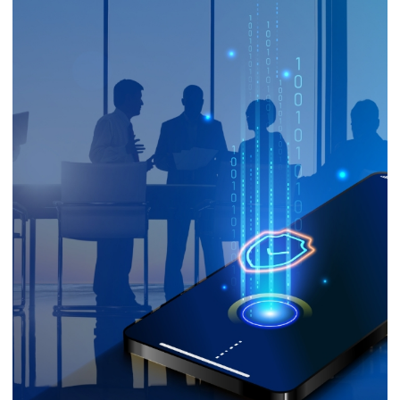
지속가능경영
파트너 지원
뉴스룸
이벤트/웨비나
채용