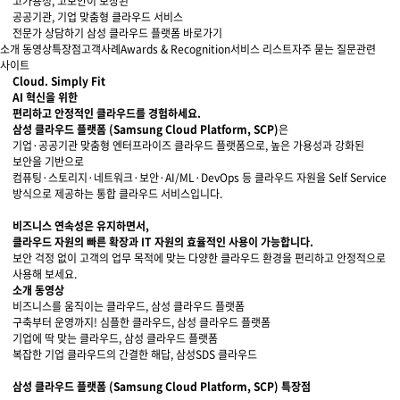
고가용성, 고보안이 보장된
공공기관, 기업 맞춤형 클라우드 서비스
지속가능경영
파트너 지원
전문가 상담하기
삼성 클라우드 플랫폼 바로가기
소개 동영상
특장점
고객사례
Awards & Recognition
서비스 리스트
자주 묻는 질문
관련
뉴스룸
사이트
Cloud. Simply Fit
AI 혁신을 위한
이벤트/웨비나
편리하고 안정적인 클라우드
를 경험하세요.
삼성 클라우드 플랫폼 (Samsung Cloud Platform, SCP)
은
채용
기업·공공기관 맞춤형 엔터프라이즈 클라우드 플랫폼으로, 높은 가용성과 강화된
보안을 기반으로
컴퓨팅·스토리지·네트워크·보안·AI/ML·DevOps 등 클라우드 자원을 Self Service
방식으로 제공하는 통합 클라우드 서비스입니다.
비즈니스 연속성은 유지하면서,
클라우드 자원의 빠른 확장과 IT 자원의 효율적인 사용이 가능합니다.
보안 걱정 없이 고객의 업무 목적에 맞는 다양한 클라우드 환경을 편리하고 안정적으로
사용해 보세요.
소개 동영상
비즈니스를 움직이는 클라우드, 삼성 클라우드 플랫폼
구축부터 운영까지! 심플한 클라우드, 삼성 클라우드 플랫폼
기업에 딱 맞는 클라우드, 삼성 클라우드 플랫폼
복잡한 기업 클라우드의 간결한 해답, 삼성SDS 클라우드
비즈니스를 움직이는 클라우드, 삼성 클라우드 플랫폼
구축부터 운영까지! 심플한 클라우드, 삼성 클라우드 플랫폼
기업에 딱 맞는 클라우드, 삼성 클라우드 플랫폼
복잡한 기업 클라우드의 간결한 해답, 삼성SDS 클라우드
삼성 클라우드 플랫폼 (Samsung Cloud Platform, SCP) 특장점