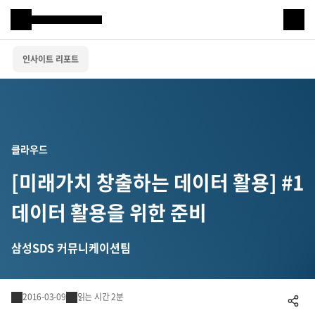
Samsung SDS
인사이트 리포트
IT서비스
AI & 데이터
클라우드 & 인프라
클라우드
비즈니스 솔루션
[미래가치 창출하는 데이터 활용] #1
디지털 혁신
데이터 활용을 위한 준비
R&D
삼성SDS 커뮤니케이션팀
물류 서비스
2016-03-09
읽는 시간 2분
공유하기
물류 소개