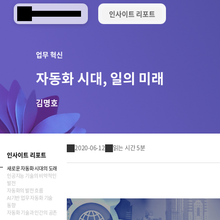
인사이트 리포트
Samsung SDS
업무 혁신
자동화 시대, 일의 미래
김명호
2020-06-12
읽는 시간 5분
인사이트 리포트
새로운 자동화 시대의 도래
인공지능 기술의 비약적인
발전
자동화의 발전 흐름
Brity Works
AI기반 업무 자동화 기술
AI 전환(AX)
삼성SDS 클라우드의 특별함
ESG 서비스
삼성SDS 물류의 특별함
삼성SDS 소개
이사회 및 위원회
ESG 소식
언론보도
협업 & 생산성
동향
자동화 기술과 인간의 공존