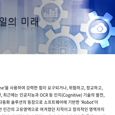
디지털 금융
동반성장
디지털 헬스
윤리 & 준법경영
CogniX
디지털 책임
AI Agent 기반 SW 개발 플랫폼
Anyframe
보고서 & 정책
개발 프레임워크
)
ne'을 사용하여 강력한 힘이 요구되거나, 위험하고, 정교하고,
근에는 인공지능과 OCR 등 인지(Cognitive) 기술의 발전,
)와 같은 자동화 솔루션의 등장으로 소프트웨어에 기반한 'Robot'이
안 인간의 고유영역으로 여겨졌던 지적이고 창의적인 영역까지