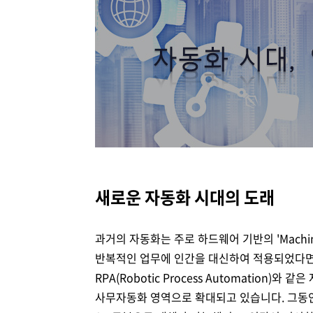
Brity Automation
생성형 AI
Samsung Cloud Platform
디지털 전환 서비스
디지털 물류 혁신 스토리
비전
재무정보
ESG 경영체계
이슈와 팩트
업무 자동화
AI 업무혁신
매니지드 서비스
엔터프라이즈 애플리케이션
디지털 전환 진단
글로벌 공급망
CEO 소개
IR 행사 & 실적발표
환경/에너지 경영
미디어 갤러리
데이터 분석
클라우드 보안
디지털 전환 컨설팅
글로벌 물류 거점
연혁
주주총회
인권경영
데이터센터/네트워크
CX 이노베이션
사업장 소개
공시 및 알림
사회공헌
GDC (Global Development Center
Awards & Recognition
FAQ
새로운 자동화 시대의 도래
과거의 자동화는 주로 하드웨어 기반의 'Machi
반복적인 업무에 인간을 대신하여 적용되었다면, 최
RPA(Robotic Process Automation
사무자동화 영역으로 확대되고 있습니다. 그동