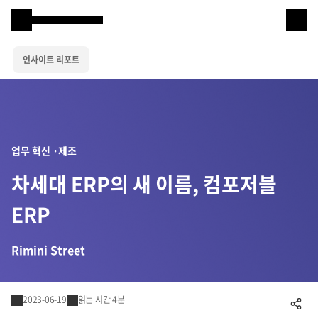
Samsung SDS
인사이트 리포트
IT서비스
AI & 데이터
클라우드 & 인프라
업무 혁신 ·제조
비즈니스 솔루션
차세대 ERP의 새 이름, 컴포저블
디지털 혁신
ERP
R&D
Rimini Street
물류 서비스
2023-06-19
읽는 시간 4분
공유하기
물류 소개