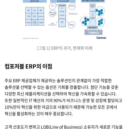
AP/GL/AR/구매/제조/inventory/Payroll/order management/HCM
구매- 코어 ERP,GL - HCM
recruitment - AP/AR,Assets - production
order management - inventory,제조 - FP&A
application composition platform
데이터 통합 - A/A/A/A/A
B/B/B/B/B - UX,보안,development extension - C/C/C/C
data fabric
Legacy
1998-2014 현대적 ERP
2014-2019 포스트모던 ERP
2020 컴포저블(Composable) ERP
[그림 1] ERP의 과거, 현재와 미래
컴포저블 ERP의 이점
주요 ERP 제공업체가 제공하는 솔루션인지 관계없이 가장 적합한
솔루션을 선택할 수 있는 옵션은 기회를 창출합니다. 첨단 기능을 갖춘
다양한 최신 애플리케이션을 선택하여 혁신을 가속화할 수 있습니다.
또한 일반적인 IT 예산의 거의 90%가 비즈니스 운영 및 성장에 할당되고
10%만이 혁신을 위한 자금으로 사용되기 때문에 가능한 모든 곳에서
혁신을 활성화하는 것이 매우 중요합니다.
고객 선호도가 변하고 LOB(Line of Business) 소유자가 새로운 기능을