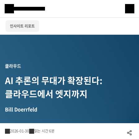
Samsung SDS
인사이트 리포트
IT서비스
AI & 데이터
클라우드 & 인프라
클라우드
비즈니스 솔루션
AI 추론의 무대가 확장된다:
디지털 혁신
클라우드에서 엣지까지
R&D
Bill Doerrfeld
물류 서비스
2026-01-30
읽는 시간 6분
공유하기
물류 소개