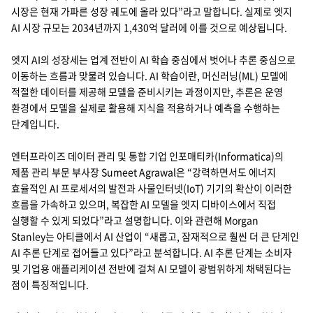
시장은 현재 가파른 성장 궤도에 올라 있다”라고 말합니다. 실제로 엣지
지속가능경영
파트너 지원
AI 시장 규모는 2034년까지 1,430억 달러에 이를 것으로 예상됩니다.
뉴스룸
엣지 AI의 성장세는 업계 전반이 AI 학습 중심에서 벗어나 추론 중심으로
이벤트/웨비나
이동하는 흐름과 맞물려 있습니다. AI 학습이란, 머신러닝(ML) 모델에
적절한 데이터를 제공해 모델을 준비시키는 과정이지만, 추론은 운영
채용
환경에서 모델을 실제로 활용해 지식을 적용하거나 예측을 수행하는
단계입니다.
엔터프라이즈 데이터 관리 및 통합 기업 인포매티카(Informatica)의
제품 관리 부문 부사장 Sumeet Agrawal은 “강력하면서도 에너지
효율적인 AI 프로세서의 발전과 사물인터넷(IoT) 기기의 확산이 이러한
흐름을 가속하고 있으며, 복잡한 AI 모델을 엣지 디바이스에서 직접
실행할 수 있게 되었다”라고 설명합니다. 이와 관련해 Morgan
Stanley는 아티클에서 AI 산업이 “새롭고, 잠재적으로 훨씬 더 큰 단계인
AI 추론 단계로 접어들고 있다”라고 분석합니다. AI 추론 단계는 소비자
및 기업용 애플리케이션 전반에 걸쳐 AI 모델이 광범위하게 채택된다는
점이 특징적입니다.