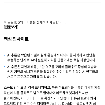
Cello Square
디지털 물류 서비스
이 글은 IDG의 아티클을 전재하여 제공합니다.
[원문보기]
인사이트
핵심 인사이트
인사이트 리포트
고객사례
AI 추론은 학습된 모델이 실제 환경에서 데이터를 해석하고 판단을
수행하는 단계로, AI의 실질적 가치를 만들어내는 핵심 과정입니다.
리소스
AI 추론은 지연과 비용, 보안 요구를 고려해 클라우드 중심의 학습과
엣지 기반의 실시간 추론을 결합하는 하이브리드 전략이 AI 인프라의
새로운 표준으로 자리 잡고 있습니다.
회사정보
소규모 언어 모델, 경량 프레임워크, 특화 하드웨어를 비롯한 다양한 기술
지원
회사소개
혁신이 AI를 클라우드 밖으로 끌어내어 네트워크 엣지에 위치한
클라이언트, 서버, 디바이스로 확산시키고 있습니다. Red Hat의 엣지
투자정보
고객 지원
프로젝트 관리 부문 수석 디렉터인 Joshua David는 “글로벌 엣지 AI