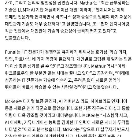
사고, 그리고 논리적 엄밀성을 꼽았습니다. Mathur는 “최근 급부상하는
기술은 LLM과 AI 기반 애플리케이션 개발”이라며, “엔지니어는 이제
도메인 전문가와 협력하면서 비즈니스 성과 중심으로 일해야 하기 때문에
대인관계 기술도 매우 중요하다”고 설명했습니다. 또, “현재 엔지니어링
직군 전반에서 대인관계 기술의 중요성이 급격히 커지고 있다”고
덧붙였습니다.
Funai는 “IT 전문가가 경쟁력을 유지하기 위해서는 호기심, 학습 의지,
협업, 파트너십 네 가지 역량이 필요하다. 개인별로 고립된 채 일하는 팀은
더 이상 좋은 성과를 낼 수 없다”고 강조했습니다. Mathur 역시 “이제
워크플로우의 한 부분만 맡는 시대는 끝나고 있다”고 공감하며, “미래에
성공하는 IT 전문가는 기술에 익숙하고, 두려움 없이 새로운 영역에
뛰어들어 빠르게 학습할 수 있는 사람일 것”이라고 덧붙였습니다.
McKee는 디지털 보증 관리자, AI 거버넌스 리드, 하이브리드 엔지니어
등을 새로운 인기 직군으로 꼽았습니다. 또한 기존 직무는 리더십과 통합
역량이 더욱 강조될 것이라고 내다봤습니다. McKee는 “시스템적 사고,
AI 이해력, 커뮤니케이션 능력을 겸비한 IT 인력이 새로운 시대에 두각을
나타낼 것”이라고 분석했습니다. McKee는 “앞으로 IT 실무자가 반드시
갖춰야 할 핵심 역량은 아키텍처적 사고, 시스템 통합, 품질 보증, AI