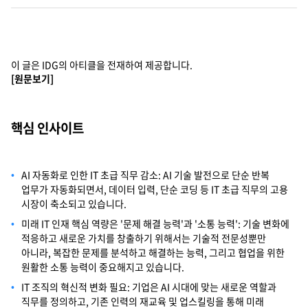
Cello Square
디지털 물류 서비스
이 글은 IDG의 아티클을 전재하여 제공합니다.
[원문보기]
인사이트
인사이트 리포트
핵심 인사이트
고객사례
AI 자동화로 인한 IT 초급 직무 감소: AI 기술 발전으로 단순 반복
리소스
업무가 자동화되면서, 데이터 입력, 단순 코딩 등 IT 초급 직무의 고용
시장이 축소되고 있습니다.
미래 IT 인재 핵심 역량은 '문제 해결 능력'과 '소통 능력': 기술 변화에
회사정보
적응하고 새로운 가치를 창출하기 위해서는 기술적 전문성뿐만
아니라, 복잡한 문제를 분석하고 해결하는 능력, 그리고 협업을 위한
지원
회사소개
원활한 소통 능력이 중요해지고 있습니다.
IT 조직의 혁신적 변화 필요: 기업은 AI 시대에 맞는 새로운 역할과
투자정보
고객 지원
직무를 정의하고, 기존 인력의 재교육 및 업스킬링을 통해 미래