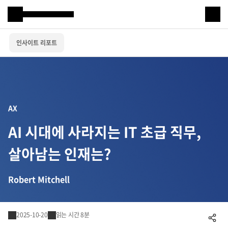
Samsung SDS
인사이트 리포트
IT서비스
AI & 데이터
클라우드 & 인프라
AX
비즈니스 솔루션
AI 시대에 사라지는 IT 초급 직무,
디지털 혁신
살아남는 인재는?
R&D
Robert Mitchell
물류 서비스
2025-10-20
읽는 시간 8분
공유하기
물류 소개