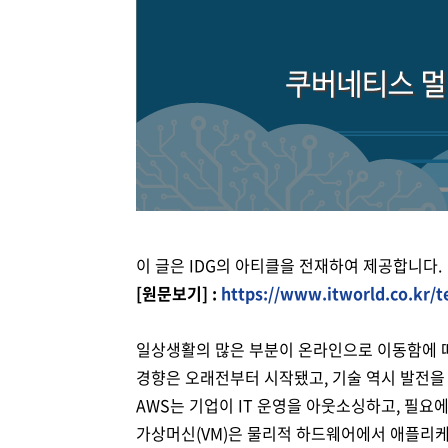
Brity Automation
생성형 AI
Samsung Cloud Platform
디지털 전환 서비스
디지털 물류 혁신 스토리
비전
재무정보
ESG 경영체계
이슈와 팩트
업무 자동화
AI 업무혁신
매니지드 서비스
엔터프라이즈 애플리케이션
디지털 전환 진단
글로벌 공급망
CEO 소개
IR 행사 & 실적발표
환경/에너지 경영
미디어 갤러리
데이터 분석
클라우드 보안
디지털 전환 컨설팅
글로벌 물류 거점
연혁
주주총회
인권경영
데이터센터/네트워크
CX 이노베이션
사업장 소개
공시 및 알림
사회공헌
GDC (Global Development Center
Awards & Recognition
FAQ
이 글은 IDG의 아티클을 전재하여 제공합니다.
[원문보기] :
https://www.itworld.co.kr/t
일상생활의 많은 부분이 온라인으로 이동함에 따
경향은 오래전부터 시작됐고, 기술 역시 발전을 
AWS는 기업이 IT 운영을 아웃소싱하고, 필요
가상머신(VM)은 물리적 하드웨어에서 애플리케