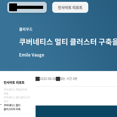
인사이트 리포트
Samsung SDS
클라우드
쿠버네티스 멀티 클러스터 구축을
Emile Vauge
2023-08-28
읽는 시간 3분
인사이트 리포트
쿠버네티스 복잡성과의
싸움
쿠버네티스 멀티 클러스터
요건
Brity Works
쿠버네티스 멀티
AI 전환(AX)
삼성SDS 클라우드의 특별함
ESG 서비스
삼성SDS 물류의 특별함
삼성SDS 소개
이사회 및 위원회
ESG 소식
언론보도
협업 & 생산성
클러스터의 미래