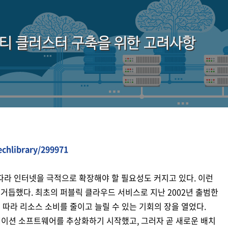
디지털 금융
동반성장
디지털 헬스
윤리 & 준법경영
CogniX
디지털 책임
AI Agent 기반 SW 개발 플랫폼
Anyframe
보고서 & 정책
개발 프레임워크
)
echlibrary/299971
라 인터넷을 극적으로 확장해야 할 필요성도 커지고 있다. 이런
거듭했다. 최초의 퍼블릭 클라우드 서비스로 지난 2002년 출범한
에 따라 리소스 소비를 줄이고 늘릴 수 있는 기회의 장을 열었다.
이션 소프트웨어를 추상화하기 시작했고, 그러자 곧 새로운 배치