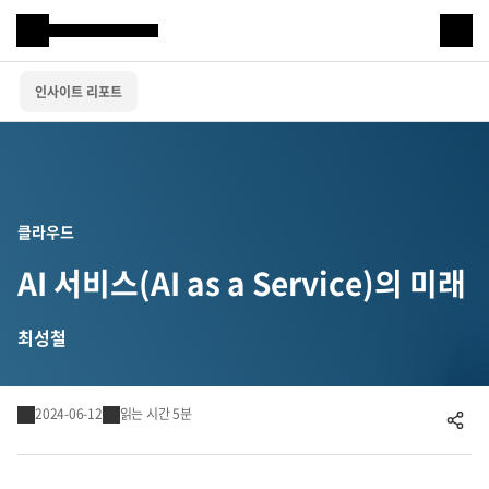
Samsung SDS
인사이트 리포트
IT서비스
AI & 데이터
클라우드 & 인프라
클라우드
비즈니스 솔루션
AI 서비스(AI as a Service)의 미래
디지털 혁신
최성철
R&D
2024-06-12
읽는 시간 5분
공유하기
물류 서비스
물류 소개