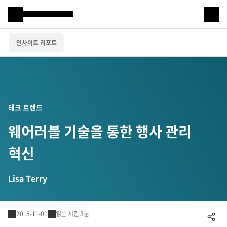
Samsung SDS
인사이트 리포트
IT서비스
AI & 데이터
클라우드 & 인프라
테크 트렌드
비즈니스 솔루션
웨어러블 기술을 통한 행사 관리
디지털 혁신
혁신
R&D
Lisa Terry
물류 서비스
2018-11-01
읽는 시간 3분
공유하기
물류 소개