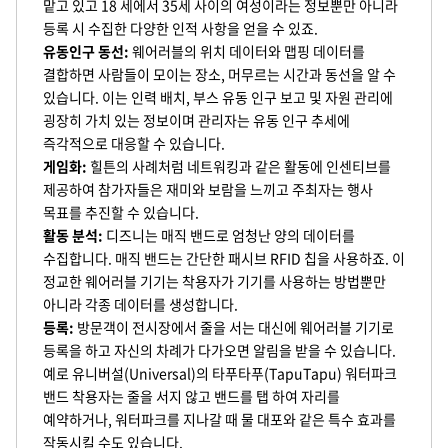
맡고 있고 18 세에서 35세 사이의 여성이라는 정보뿐만 아니라
등록 시 수집한 다양한 인적 사항을 얻을 수 있죠.
유동인구 동선:
웨어러블의 위치 데이터와 맵핑 데이터를
결합하면 사람들이 모이는 장소, 머무르는 시간과 동선을 알 수
있습니다. 이는 인력 배치, 부스 유동 인구 보고 및 자원 관리에
굉장히 가치 있는 정보이며 관리자는 유동 인구 추세에
즉각적으로 대응할 수 있습니다.
게임화:
힐튼의 사례처럼 네트워킹과 같은 활동에 인센티브를
제공하여 참가자들은 재미와 보람을 느끼고 주최자는 행사
목표를 추진할 수 있습니다.
활동 분석:
디즈니는 매직 밴드로 엄청난 양의 데이터를
수집합니다. 매직 밴드는 간단한 패시브 RFID 칩을 사용하죠. 이
정교한 웨어러블 기기는 착용자가 기기를 사용하는 방법뿐만
아니라 각종 데이터를 생성합니다.
등록:
방문객이 전시장에서 줄을 서는 대신에 웨어러블 기기로
등록을 하고 자신의 차례가 다가오면 알림을 받을 수 있습니다.
예로 유니버설(Universal)의 타푸타푸(TapuTapu) 워터파크
밴드 착용자는 줄을 서지 않고 밴드를 탭 하여 자리를
예약하거나, 워터파크를 지나갈 때 물 대포와 같은 특수 효과를
작동시킬 수도 있습니다.