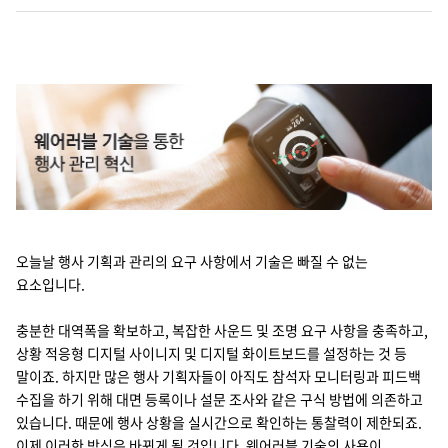
Cello Square
디지털 물류 서비스
인사이트
인사이트 리포트
고객사례
오늘날 행사 기획과 관리의 요구 사항에서 기술은 빠질 수 없는
리소스
요소입니다.
충분한 대역폭을 확보하고, 복잡한 사운드 및 조명 요구 사항을 충족하고,
회사정보
상황 적응형 디지털 사이니지 및 디지털 화이트보드를 설정하는 것 등
말이죠. 하지만 많은 행사 기획자들이 아직도 참석자 모니터링과 피드백
지원
회사소개
수집을 하기 위해 대면 등록이나 설문 조사와 같은 구식 방법에 의존하고
있습니다. 때문에 행사 상황을 실시간으로 확인하는 통찰력이 제한되죠.
투자정보
고객 지원
이제 이러한 방식은 바뀌게 될 것입니다. 웨어러블 기술의 사용이