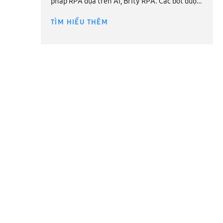
pháp RPA dựa trên AI, Brity RPA. Các bot được
tạo bằng Brity RPA sẽ đảm nhiệm các nhiệm
TÌM HIỂU THÊM
vụ đơn giản, lặp đi lặp lại mà trước đây không
hiệu quả để nhân viên có thể tập trung nhiều
hơn vào các nhiệm vụ cốt lõi đòi hỏi sự sáng
tạo.