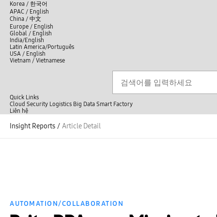
언
Korea /
한국어
APAC / English
어
China /
中文
선
Europe / English
택
Global / English
/
India/English
S
Latin America/Português
e
USA / English
l
Vietnam / Vietnamese
e
c
검색
언
검
t
어
색
l
선
a
n
Quick Links
택
g
Cloud
Security
Logistics
Big Data
Smart Factory
닫
u
L
Liên hệ
닫
기
a
i
전
기
g
ê
Insight Reports
/
Article Detail
체
e
n
메
h
뉴
ệ
AUTOMATION/COLLABORATION