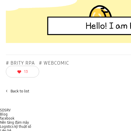
# BRITY RPA
# WEBCOMIC
13
<
Back to list
SDSRV
Blog
facebook
Nền tảng đám mây
Logistics kỹ thuật số
Liên hệ