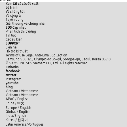
Xem tất cả các đề xuất
Lộ trình
Về chúng tôi.
Về công ty
Tuyển dụng
Giải thường và chứng nhận
SDS Cập nhật
Phân tích thị trường
Tin tức
Các sự kiện
SUPPORT
Liên hệ.
Hỗ trợ kĩ thuật.
Terms of Use
Legal
Anti-Email Collection
Samsung SDS 125, Olympic-ro 35-gil, Songpa-gu, Seoul, Korea 05510
© SAMSUNG SDS Vietnam CO., Ltd. All rights reserved.
LinkedIn
facebook
twitter
instagram
youtube
blog
Vietnam / Vietnamese
Vietnam / Vietnamese
APAC / English
China /
中文
Europe / English
Global / English
India/English
Korea /
한국어
Latin America/Português